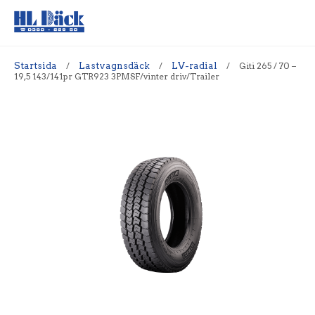
Startsida
/
Lastvagnsdäck
/
LV-radial
/
Giti 265 / 70 –
19,5 143/141pr GTR923 3PMSF/vinter driv/Trailer