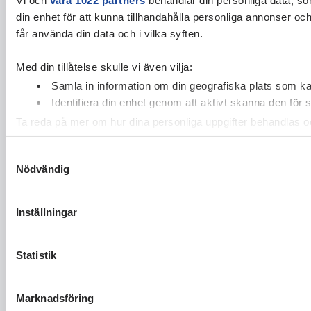
din enhet för att kunna tillhandahålla personliga annonser oc
får använda din data och i vilka syften.
Med din tillåtelse skulle vi även vilja:
Samla in information om din geografiska plats som kan
Identifiera din enhet genom att aktivt skanna den för 
Ta reda på mer om hur dina personliga uppgifter behandlas och
cookie-förklaringen.
Samtyckesval
Nödvändig
Vi använder enhetsidentifierare för att anpassa innehållet och
vidarebefordrar även sådana identifierare och annan informa
sin tur kombinera informationen med annan information som du 
Inställningar
Statistik
Marknadsföring