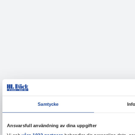
Samtycke
Inf
Ansvarsfull användning av dina uppgifter
Vi och
våra 1022 partners
behandlar din personliga data, som