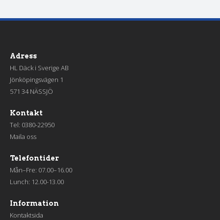
Adress
HL Däck i Sverige AB
Jönköpingsvägen 1
571 34 NÄSSJÖ
Kontakt
Tel:
0380-22950
Maila oss
Telefontider
Mån–Fre: 07.00–16.00
Lunch: 12.00-13.00
Information
Kontaktsida