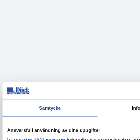
Samtycke
Inf
Ansvarsfull användning av dina uppgifter
Vi och
våra 1022 partners
behandlar din personliga data, som