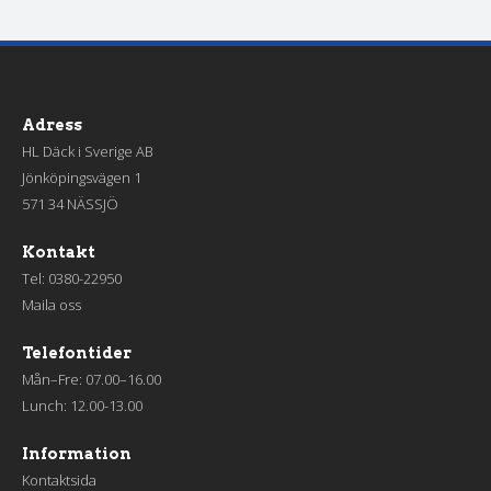
Adress
HL Däck i Sverige AB
Jönköpingsvägen 1
571 34 NÄSSJÖ
Kontakt
Tel:
0380-22950
Maila oss
Telefontider
Mån–Fre: 07.00–16.00
Lunch: 12.00-13.00
Information
Kontaktsida