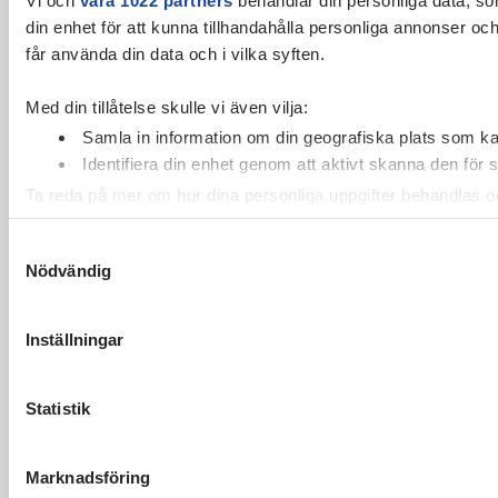
din enhet för att kunna tillhandahålla personliga annonser oc
får använda din data och i vilka syften.
Med din tillåtelse skulle vi även vilja:
Samla in information om din geografiska plats som kan
Identifiera din enhet genom att aktivt skanna den för 
Ta reda på mer om hur dina personliga uppgifter behandlas och
cookie-förklaringen.
Samtyckesval
Nödvändig
Vi använder enhetsidentifierare för att anpassa innehållet och
vidarebefordrar även sådana identifierare och annan informa
sin tur kombinera informationen med annan information som du 
Inställningar
Statistik
Marknadsföring