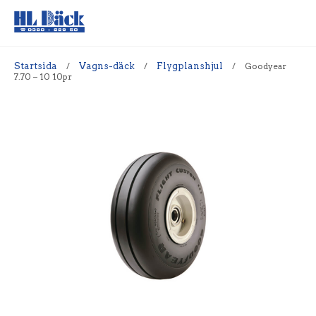
Startsida
/
Vagns-däck
/
Flygplanshjul
/
Goodyear
7.70 – 10 10pr