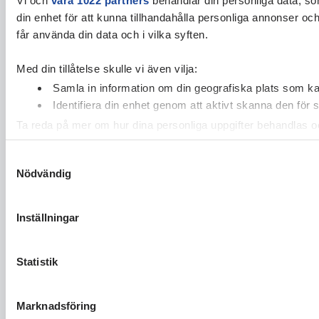
din enhet för att kunna tillhandahålla personliga annonser oc
får använda din data och i vilka syften.
Med din tillåtelse skulle vi även vilja:
Samla in information om din geografiska plats som kan
Identifiera din enhet genom att aktivt skanna den för 
Ta reda på mer om hur dina personliga uppgifter behandlas och
cookie-förklaringen.
Samtyckesval
Nödvändig
Vi använder enhetsidentifierare för att anpassa innehållet och
vidarebefordrar även sådana identifierare och annan informa
sin tur kombinera informationen med annan information som du 
Inställningar
Statistik
Marknadsföring