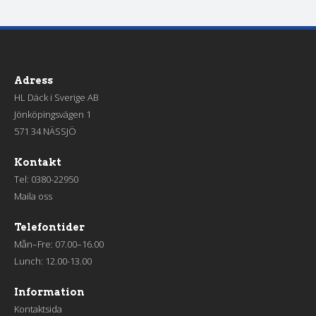
Adress
HL Däck i Sverige AB
Jönköpingsvägen 1
571 34 NÄSSJÖ
Kontakt
Tel:
0380-22950
Maila oss
Telefontider
Mån–Fre: 07.00–16.00
Lunch: 12.00-13.00
Information
Kontaktsida