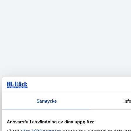
Samtycke
Inf
Ansvarsfull användning av dina uppgifter
Vi och
våra 1022 partners
behandlar din personliga data, som