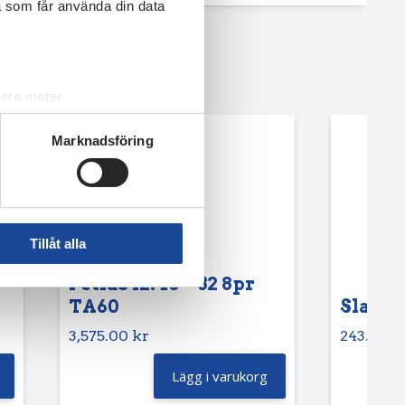
a som får använda din data
lera meter
ryck)
Marknadsföring
ljsektionen
. Du kan ändra
andahålla funktioner för
n information från din enhet
Tillåt alla
 tur kombinera informationen
deras tjänster.
Petlas 12.40 – 32 8pr
TA60
Slang 6
3,575.00
kr
243.75
k
Lägg i varukorg