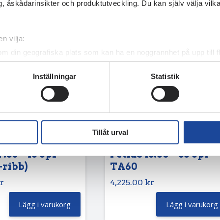
, åskådarinsikter och produktutveckling. Du kan själv välja vilk
n vilja:
om din geografiska plats som kan ha en noggrannhet på upp till f
genom att aktivt skanna den för specifika kännetecken (fingeravt
Inställningar
Statistik
rsonliga uppgifter behandlas och ställ in dina preferenser i
deta
ke när som helst från cookie-förklaringen.
e för att anpassa innehållet och annonserna till användarna, tillh
vår trafik. Vi vidarebefordrar även sådana identifierare och anna
Tillåt urval
nnons- och analysföretag som vi samarbetar med. Dessa kan i sin
har tillhandahållit eller som de har samlat in när du har använt 
7.50 – 16 8pr
Petlas 13.60 – 36 8pr
-ribb)
TA60
r
4,225.00
kr
Lägg i varukorg
Lägg i varukorg