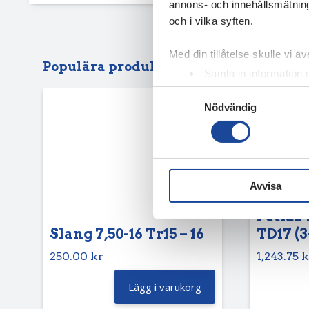
annons- och innehållsmätning
och i vilka syften.
Med din tillåtelse skulle vi äve
Populära produkter
Samla in information 
Identifiera din enhet 
Samtyckesval
Nödvändig
Ta reda på mer om hur dina pe
eller dra tillbaka ditt samtyc
Vi använder enhetsidentifierar
sociala medier och analysera 
Avvisa
till de sociala medier och a
med annan information som du 
Petlas 
Slang 7,50-16 Tr15 – 16
TD17 (3
250.00
kr
1,243.75
k
Lägg i varukorg