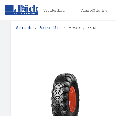
Traktordäck
Vagnsdäck/-hjul
Startsida
/
Vagns-däck
/
Mitas 0 – , 12pr IM02