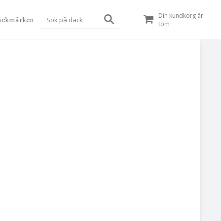
Din kundkorg är
äckmärken
tom