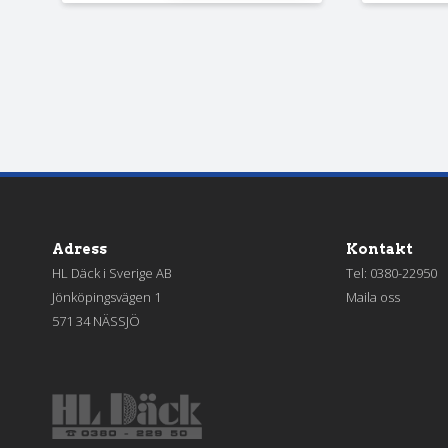
Adress
Kontakt
HL Däck i Sverige AB
Tel:
0380-22950
Jönköpingsvägen 1
Maila oss
571 34 NÄSSJÖ