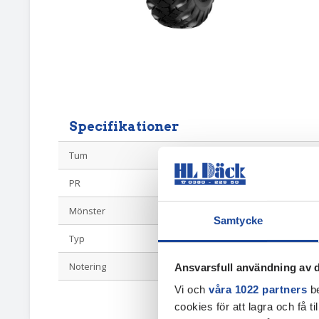
Specifikationer
Tum
16
PR
12
Mönster
IM02
Samtycke
Typ
Vagnsdäck
Notering
gammal dot
Ansvarsfull användning av d
Vi och
våra 1022 partners
be
cookies för att lagra och få t