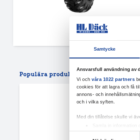
Samtycke
Ansvarsfull användning av d
Populära produkter
Vi och
våra 1022 partners
be
cookies för att lagra och få t
annons- och innehållsmätning
och i vilka syften.
Med din tillåtelse skulle vi äve
Samla in information 
Identifiera din enhet 
Samtyckesval