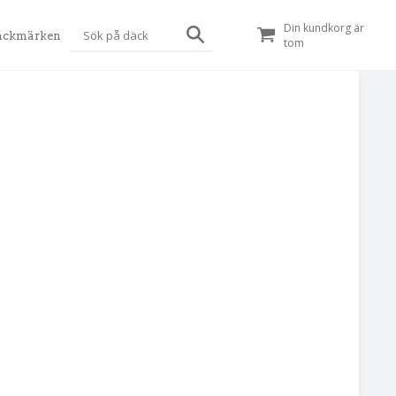
Din kundkorg är
äckmärken
tom