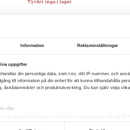
Tyvärr inga i lager
Information
Reklaminställningar
ina uppgifter
handlar din personliga data, som t.ex. ditt IP-nummer, och anv
illgång till information på din enhet för att kunna tillhandahålla pe
, åskådarinsikter och produktutveckling. Du kan själv välja vilk
n vilja:
om din geografiska plats som kan ha en noggrannhet på upp till f
genom att aktivt skanna den för specifika kännetecken (fingeravt