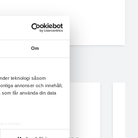
Om
änder teknologi såsom
rsonliga annonser och innehåll,
a som får använda din data
lera meter
ryck)