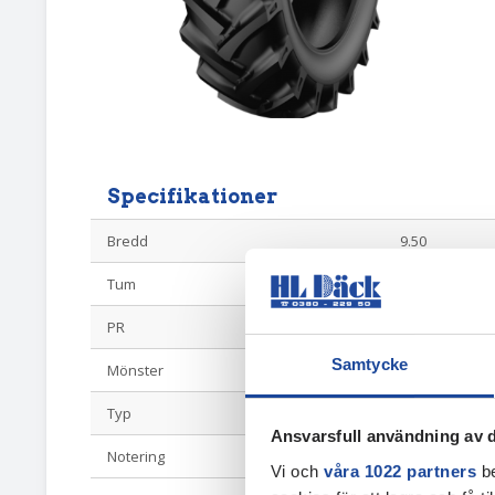
Specifikationer
Bredd
9.50
Tum
32
PR
6
Samtycke
Mönster
TD13
Typ
Diagonal Driv
Ansvarsfull användning av d
Notering
gammal dot
Vi och
våra 1022 partners
be