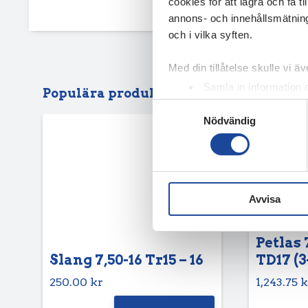
cookies för att lagra och få t
annons- och innehållsmätning
och i vilka syften.
Med din tillåtelse skulle vi äve
Samla in information 
Populära produkter
Identifiera din enhet 
Samtyckesval
Nödvändig
Ta reda på mer om hur dina pe
eller dra tillbaka ditt samtyc
Vi använder enhetsidentifierar
sociala medier och analysera 
Avvisa
till de sociala medier och a
med annan information som du 
Petlas 
Slang 7,50-16 Tr15 – 16
TD17 (3
250.00
kr
1,243.75
k