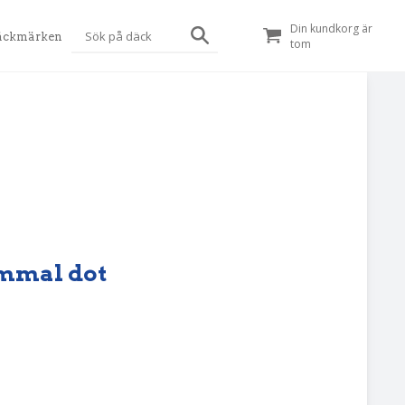
Din kundkorg är
äckmärken
tom
ammal dot