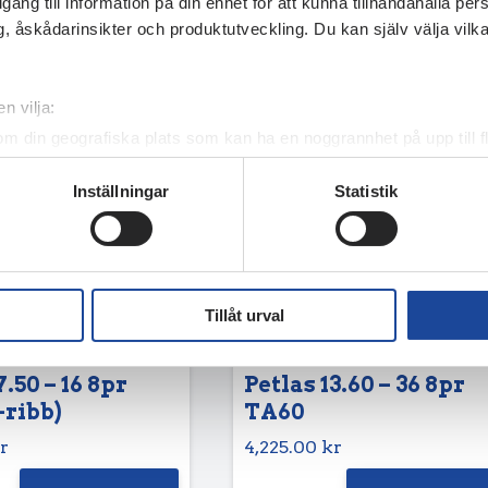
illgång till information på din enhet för att kunna tillhandahålla pe
, åskådarinsikter och produktutveckling. Du kan själv välja vilk
n vilja:
om din geografiska plats som kan ha en noggrannhet på upp till f
genom att aktivt skanna den för specifika kännetecken (fingeravt
Inställningar
Statistik
rsonliga uppgifter behandlas och ställ in dina preferenser i
deta
ke när som helst från cookie-förklaringen.
e för att anpassa innehållet och annonserna till användarna, tillh
vår trafik. Vi vidarebefordrar även sådana identifierare och anna
Tillåt urval
nnons- och analysföretag som vi samarbetar med. Dessa kan i sin
har tillhandahållit eller som de har samlat in när du har använt 
7.50 – 16 8pr
Petlas 13.60 – 36 8pr
-ribb)
TA60
r
4,225.00
kr