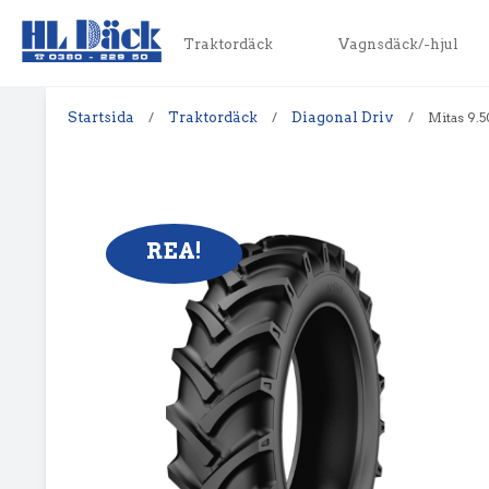
Traktordäck
Vagnsdäck/-hjul
Startsida
/
Traktordäck
/
Diagonal Driv
/
Mitas 9.
REA!