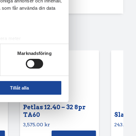
rsonliga annonser och innehåll,
a som får använda din data
lera meter
ryck)
Marknadsföring
ljsektionen
. Du kan ändra
andahålla funktioner för
n information från din enhet
Tillåt alla
 tur kombinera informationen
deras tjänster.
Petlas 12.40 – 32 8pr
TA60
Slang 6
3,575.00
kr
243.75
k