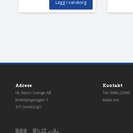
Lägg i varukorg
Adress
Kontakt
HL Däck i Sverige AB
Tel:
0380-22950
Jönköpingsvägen 1
Maila oss
571 34 NÄSSJÖ