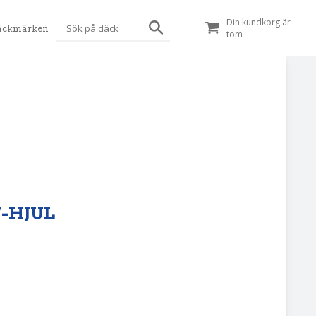
Din kundkorg är
äckmärken
tom
7-HJUL