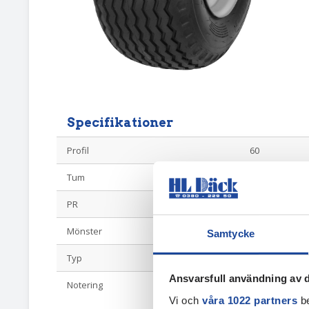
Specifikationer
Profil
60
Tum
16
PR
14
Mönster
MAW977-HJUL
Samtycke
Typ
Vagnshjul
Ansvarsfull användning av d
Notering
Hålning: Nav 
bult ET-15
Vi och
våra 1022 partners
be