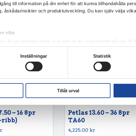
illgång till information på din enhet för att kunna tillhandahålla pe
, åskådarinsikter och produktutveckling. Du kan själv välja vilk
n vilja:
om din geografiska plats som kan ha en noggrannhet på upp till f
genom att aktivt skanna den för specifika kännetecken (fingeravt
Inställningar
Statistik
rsonliga uppgifter behandlas och ställ in dina preferenser i
deta
ke när som helst från cookie-förklaringen.
e för att anpassa innehållet och annonserna till användarna, tillh
vår trafik. Vi vidarebefordrar även sådana identifierare och anna
Tillåt urval
nnons- och analysföretag som vi samarbetar med. Dessa kan i sin
har tillhandahållit eller som de har samlat in när du har använt 
7.50 – 16 8pr
Petlas 13.60 – 36 8pr
-ribb)
TA60
r
4,225.00
kr