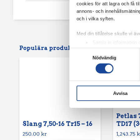
cookies för att lagra och få t
annons- och innehållsmätning
och i vilka syften.
Med din tillåtelse skulle vi äve
Samla in information 
Populära produkter
Identifiera din enhet 
Samtyckesval
Nödvändig
Ta reda på mer om hur dina pe
eller dra tillbaka ditt samtyc
Vi använder enhetsidentifierar
sociala medier och analysera 
Avvisa
till de sociala medier och a
med annan information som du 
Petlas 
Slang 7,50-16 Tr15 – 16
TD17 (3
250.00
kr
1,243.75
k