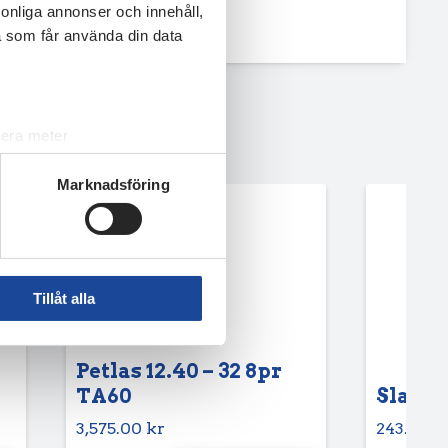
rsonliga annonser och innehåll,
a som får använda din data
lera meter
ryck)
Marknadsföring
ljsektionen
. Du kan ändra
andahålla funktioner för
n information från din enhet
Tillåt alla
 tur kombinera informationen
deras tjänster.
Petlas 12.40 – 32 8pr
TA60
Slang 6
3,575.00
kr
243.75
k