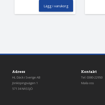
Lägg i varukorg
Adress
Kontakt
HL Däck i Sverige AB
Tel:
0380-22950
Jönköpingsvägen 1
Maila oss
571 34 NÄSSJÖ