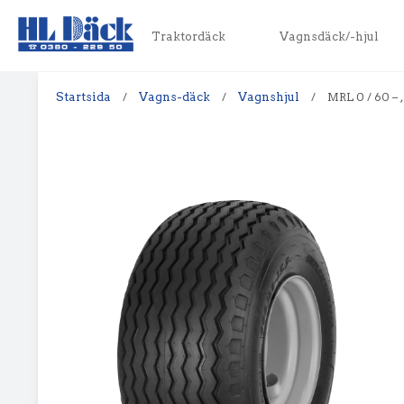
Traktordäck
Vagnsdäck/-hjul
Startsida
/
Vagns-däck
/
Vagnshjul
/
MRL 0 / 60 –