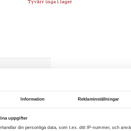
Tyvärr inga i lager
Information
Reklaminställningar
ina uppgifter
161mm/Bultcirkel 205mm/6-
handlar din personliga data, som t.ex. ditt IP-nummer, och anv