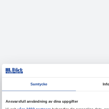
Samtycke
Inf
Ansvarsfull användning av dina uppgifter
Vi och
våra 1022 partners
behandlar din personliga data, som