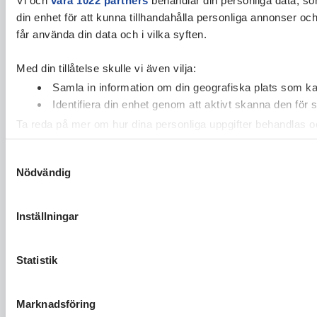
din enhet för att kunna tillhandahålla personliga annonser oc
får använda din data och i vilka syften.
Med din tillåtelse skulle vi även vilja:
Samla in information om din geografiska plats som kan
Identifiera din enhet genom att aktivt skanna den för 
Ta reda på mer om hur dina personliga uppgifter behandlas och
cookie-förklaringen.
Samtyckesval
Nödvändig
Vi använder enhetsidentifierare för att anpassa innehållet och
vidarebefordrar även sådana identifierare och annan informa
sin tur kombinera informationen med annan information som du 
Inställningar
Statistik
Marknadsföring