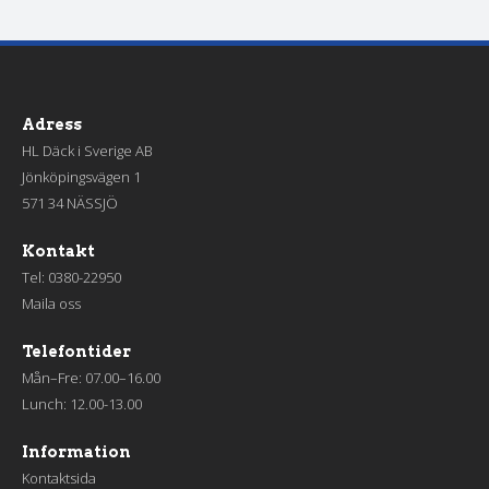
Adress
HL Däck i Sverige AB
Jönköpingsvägen 1
571 34 NÄSSJÖ
Kontakt
Tel:
0380-22950
Maila oss
Telefontider
Mån–Fre: 07.00–16.00
Lunch: 12.00-13.00
Information
Kontaktsida