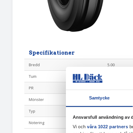
Specifikationer
Bredd
5.00
Tum
15
PR
4
Samtycke
Mönster
3 ribb
Typ
Ribbdäck
Ansvarsfull användning av d
Notering
F2
Vi och
våra 1022 partners
be