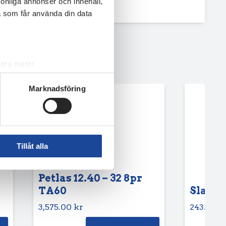
rsonliga annonser och innehåll,
a som får använda din data
lera meter
ryck)
Marknadsföring
ljsektionen
. Du kan ändra
andahålla funktioner för
n information från din enhet
Tillåt alla
 tur kombinera informationen
deras tjänster.
Petlas 12.40 – 32 8pr
TA60
Slang 6
3,575.00
kr
243.75
k