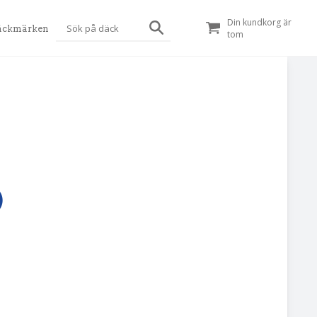
Din kundkorg är
äckmärken
tom
)