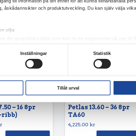
illgång till information på din enhet för att kunna tillhandahålla pe
, åskådarinsikter och produktutveckling. Du kan själv välja vilk
n vilja:
om din geografiska plats som kan ha en noggrannhet på upp till f
genom att aktivt skanna den för specifika kännetecken (fingeravt
Inställningar
Statistik
rsonliga uppgifter behandlas och ställ in dina preferenser i
deta
ke när som helst från cookie-förklaringen.
e för att anpassa innehållet och annonserna till användarna, tillh
vår trafik. Vi vidarebefordrar även sådana identifierare och anna
Tillåt urval
nnons- och analysföretag som vi samarbetar med. Dessa kan i sin
har tillhandahållit eller som de har samlat in när du har använt 
7.50 – 16 8pr
Petlas 13.60 – 36 8pr
-ribb)
TA60
r
4,225.00
kr