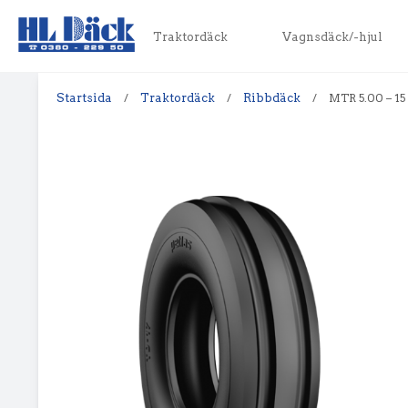
Traktordäck
Vagnsdäck/-hjul
Startsida
/
Traktordäck
/
Ribbdäck
/
MTR 5.00 – 15 