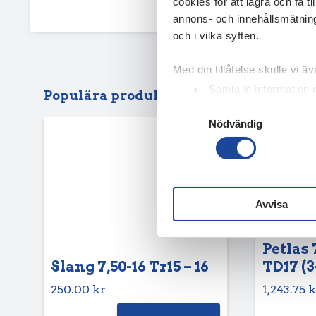
cookies för att lagra och få t
annons- och innehållsmätning
och i vilka syften.
Med din tillåtelse skulle vi äve
Samla in information 
Populära produkter
Identifiera din enhet 
Samtyckesval
Nödvändig
Ta reda på mer om hur dina pe
eller dra tillbaka ditt samtyc
Vi använder enhetsidentifierar
sociala medier och analysera 
Avvisa
till de sociala medier och a
med annan information som du 
Petlas 
Slang 7,50-16 Tr15 – 16
TD17 (3
250.00
kr
1,243.75
k