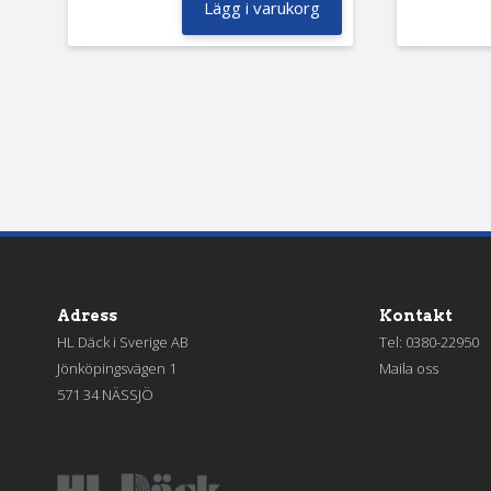
Lägg i varukorg
Adress
Kontakt
HL Däck i Sverige AB
Tel:
0380-22950
Jönköpingsvägen 1
Maila oss
571 34 NÄSSJÖ