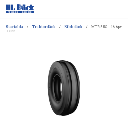
Startsida
/
Traktordäck
/
Ribbdäck
/
MTR 5.50 – 16 6pr
3 ribb