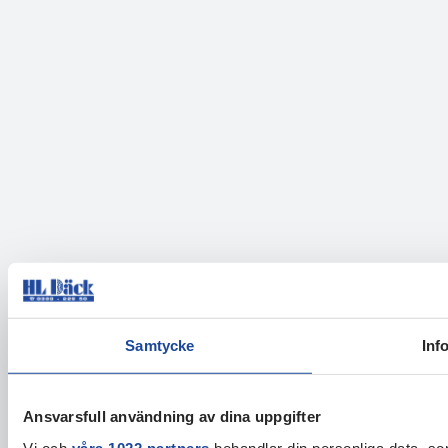
Samtycke
Inf
Ansvarsfull användning av dina uppgifter
Vi och
våra 1022 partners
behandlar din personliga data, som