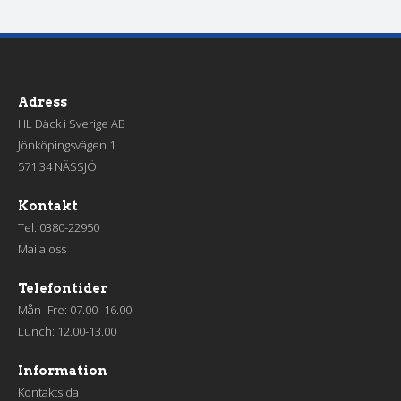
Adress
HL Däck i Sverige AB
Jönköpingsvägen 1
571 34 NÄSSJÖ
Kontakt
Tel:
0380-22950
Maila oss
Telefontider
Mån–Fre: 07.00–16.00
Lunch: 12.00-13.00
Information
Kontaktsida