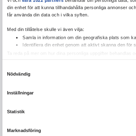
din enhet för att kunna tillhandahålla personliga annonser oc
får använda din data och i vilka syften.
Med din tillåtelse skulle vi även vilja:
Samla in information om din geografiska plats som kan
Identifiera din enhet genom att aktivt skanna den för 
Ta reda på mer om hur dina personliga uppgifter behandlas och
cookie-förklaringen.
Samtyckesval
Nödvändig
Vi använder enhetsidentifierare för att anpassa innehållet och
vidarebefordrar även sådana identifierare och annan informa
sin tur kombinera informationen med annan information som du 
Inställningar
Statistik
Marknadsföring