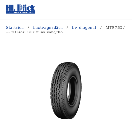
Startsida
/
Lastvagnsdäck
/
Lv-diagonal
/
MTR 7.50 /
– – 20 14pr Rull Set ink.slang,flap