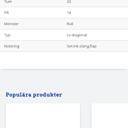
Tum
20
PR
14
Mönster
Rull
Typ
Lv-diagonal
Notering
Set ink.slang,flap
Populära produkter