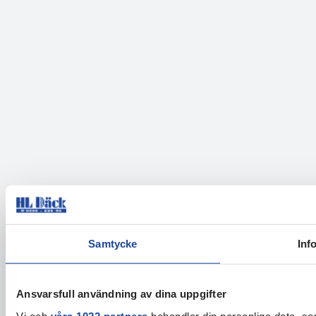
Samtycke
Inf
Ansvarsfull användning av dina uppgifter
Vi och
våra 1022 partners
behandlar din personliga data, som