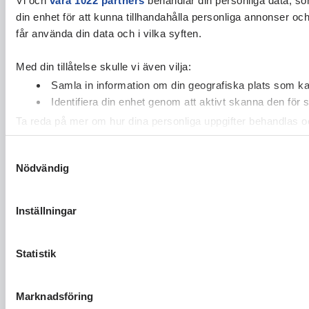
din enhet för att kunna tillhandahålla personliga annonser oc
får använda din data och i vilka syften.
Med din tillåtelse skulle vi även vilja:
Samla in information om din geografiska plats som kan
Identifiera din enhet genom att aktivt skanna den för 
Ta reda på mer om hur dina personliga uppgifter behandlas och
cookie-förklaringen.
Samtyckesval
Nödvändig
Vi använder enhetsidentifierare för att anpassa innehållet och
vidarebefordrar även sådana identifierare och annan informa
sin tur kombinera informationen med annan information som du 
Inställningar
Statistik
Marknadsföring