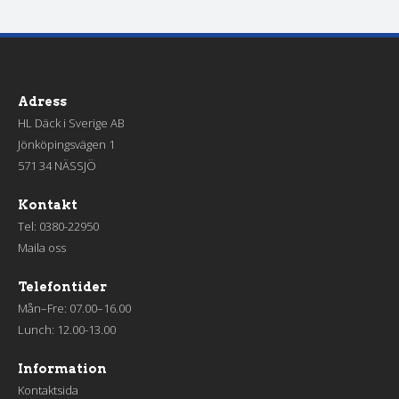
Adress
HL Däck i Sverige AB
Jönköpingsvägen 1
571 34 NÄSSJÖ
Kontakt
Tel:
0380-22950
Maila oss
Telefontider
Mån–Fre: 07.00–16.00
Lunch: 12.00-13.00
Information
Kontaktsida