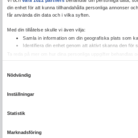
din enhet för att kunna tillhandahålla personliga annonser oc
får använda din data och i vilka syften.
Med din tillåtelse skulle vi även vilja:
Samla in information om din geografiska plats som kan
Identifiera din enhet genom att aktivt skanna den för 
Ta reda på mer om hur dina personliga uppgifter behandlas och
cookie-förklaringen.
Samtyckesval
Nödvändig
Vi använder enhetsidentifierare för att anpassa innehållet och
vidarebefordrar även sådana identifierare och annan informa
sin tur kombinera informationen med annan information som du 
Inställningar
Statistik
Marknadsföring