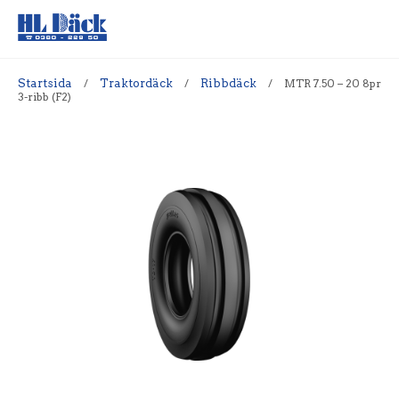
Startsida
/
Traktordäck
/
Ribbdäck
/
MTR 7.50 – 20 8pr
3-ribb (F2)