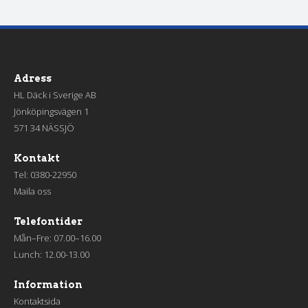
Adress
HL Däck i Sverige AB
Jönköpingsvägen 1
571 34 NÄSSJÖ
Kontakt
Tel:
0380-22950
Maila oss
Telefontider
Mån–Fre: 07.00–16.00
Lunch: 12.00-13.00
Information
Kontaktsida