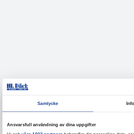
Samtycke
Inf
Ansvarsfull användning av dina uppgifter
Vi och
våra 1022 partners
behandlar din personliga data, som