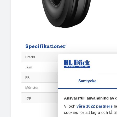
Specifikationer
Bredd
9.00
Tum
16
PR
8
Samtycke
Mönster
3 ribb
Typ
Ribbdäck
Ansvarsfull användning av d
Vi och
våra 1022 partners
be
cookies för att lagra och få t