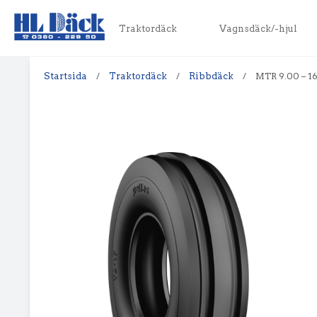
Traktordäck
Vagnsdäck/-hjul
Startsida
/
Traktordäck
/
Ribbdäck
/
MTR 9.00 – 16 