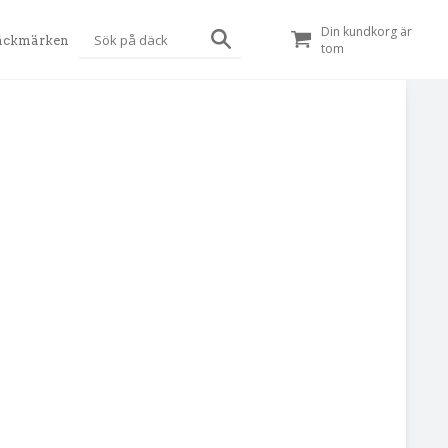
Din kundkorg är
äckmärken
tom