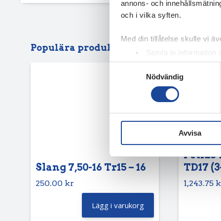
annons- och innehållsmätning
och i vilka syften.
Med din tillåtelse skulle vi äve
Populära produkter
Samla in information 
Identifiera din enhet 
Samtyckesval
Nödvändig
Ta reda på mer om hur dina pe
eller dra tillbaka ditt samtyc
Vi använder enhetsidentifierar
sociala medier och analysera 
Avvisa
till de sociala medier och a
med annan information som du 
Petlas 
Slang 7,50-16 Tr15 – 16
TD17 (3
250.00
kr
1,243.75
k
Lägg i varukorg