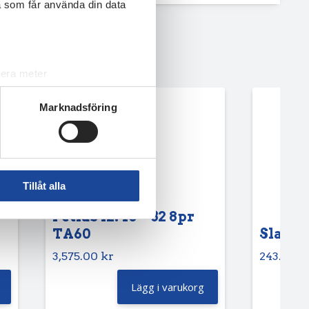
a som får använda din data
lera meter
ryck)
Marknadsföring
ljsektionen
. Du kan ändra
andahålla funktioner för
n information från din enhet
Tillåt alla
 tur kombinera informationen
deras tjänster.
Petlas 12.40 – 32 8pr
TA60
Slang 6
3,575.00
kr
243.75
k
Lägg i varukorg