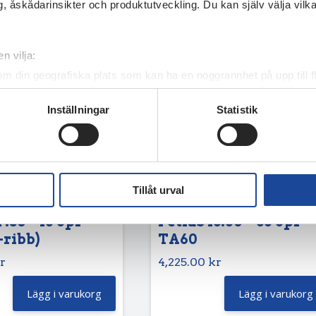
, åskådarinsikter och produktutveckling. Du kan själv välja vilk
n vilja:
om din geografiska plats som kan ha en noggrannhet på upp till f
genom att aktivt skanna den för specifika kännetecken (fingeravt
Inställningar
Statistik
rsonliga uppgifter behandlas och ställ in dina preferenser i
deta
ke när som helst från cookie-förklaringen.
e för att anpassa innehållet och annonserna till användarna, tillh
vår trafik. Vi vidarebefordrar även sådana identifierare och anna
Tillåt urval
nnons- och analysföretag som vi samarbetar med. Dessa kan i sin
har tillhandahållit eller som de har samlat in när du har använt 
7.50 – 16 8pr
Petlas 13.60 – 36 8pr
-ribb)
TA60
r
4,225.00
kr
Lägg i varukorg
Lägg i varukorg