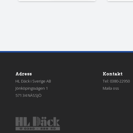
Adress
Kontakt
HL Däck i Sverige AB
Tel:
0380-22950
Jönköpingsvägen 1
Maila oss
571 34 NÄSSJÖ