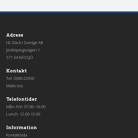
Adress
HL Däck i Sverige AB
Jönköpingsvägen 1
571 34 NÄSSJÖ
Kontakt
Tel:
0380-22950
Maila oss
Telefontider
Mån–Fre: 07.00–16.00
Lunch: 12.00-13.00
Information
Kontaktsida