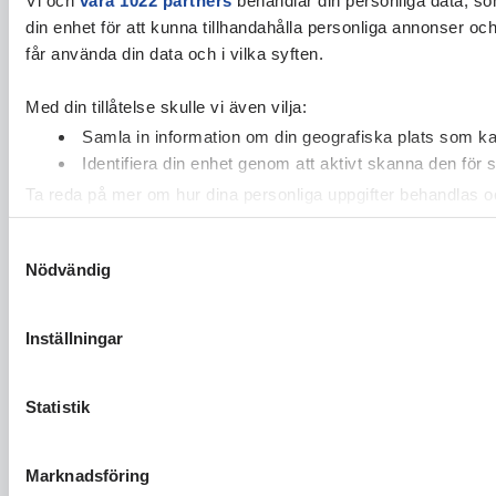
din enhet för att kunna tillhandahålla personliga annonser oc
får använda din data och i vilka syften.
Med din tillåtelse skulle vi även vilja:
Samla in information om din geografiska plats som kan
Identifiera din enhet genom att aktivt skanna den för 
Ta reda på mer om hur dina personliga uppgifter behandlas och
cookie-förklaringen.
Samtyckesval
Nödvändig
Vi använder enhetsidentifierare för att anpassa innehållet och
vidarebefordrar även sådana identifierare och annan informa
sin tur kombinera informationen med annan information som du 
Inställningar
Statistik
Marknadsföring