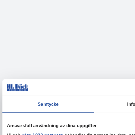
Samtycke
Inf
Ansvarsfull användning av dina uppgifter
Vi och
våra 1022 partners
behandlar din personliga data, som