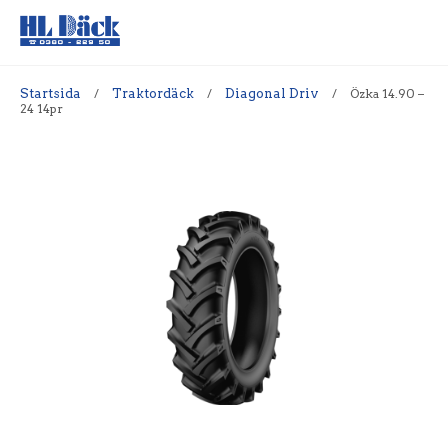
Startsida
/
Traktordäck
/
Diagonal Driv
/
Özka 14.90 –
24 14pr