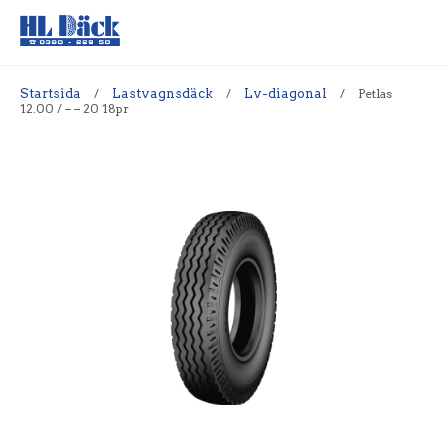
Startsida
/
Lastvagnsdäck
/
Lv-diagonal
/
Petlas
12.00 / – – 20 18pr