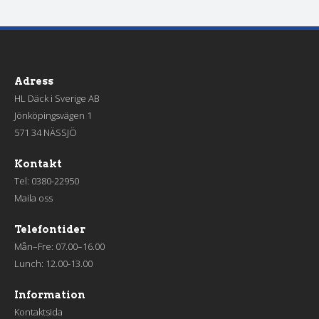
Adress
HL Däck i Sverige AB
Jönköpingsvägen 1
571 34 NÄSSJÖ
Kontakt
Tel:
0380-22950
Maila oss
Telefontider
Mån–Fre: 07.00–16.00
Lunch: 12.00-13.00
Information
Kontaktsida