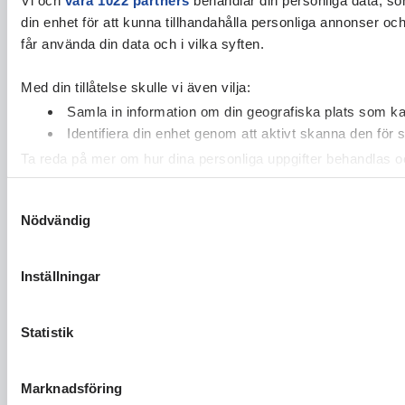
din enhet för att kunna tillhandahålla personliga annonser oc
får använda din data och i vilka syften.
Med din tillåtelse skulle vi även vilja:
Samla in information om din geografiska plats som kan
Identifiera din enhet genom att aktivt skanna den för 
Ta reda på mer om hur dina personliga uppgifter behandlas och
cookie-förklaringen.
Samtyckesval
Nödvändig
Vi använder enhetsidentifierare för att anpassa innehållet och
vidarebefordrar även sådana identifierare och annan informa
sin tur kombinera informationen med annan information som du 
Inställningar
Statistik
Marknadsföring