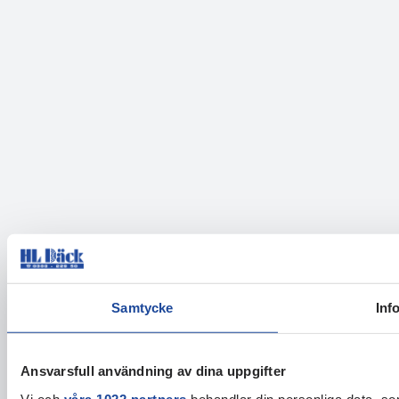
Samtycke
Inf
Ansvarsfull användning av dina uppgifter
Vi och
våra 1022 partners
behandlar din personliga data, som