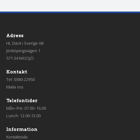
Adress
HL Däck i Sverige AB
Jönköpingsvägen 1
571 34 NÄSSJÖ
Kontakt
Tel:
0380-22950
Maila oss
Telefontider
Mån–Fre: 07.00–16.00
Lunch: 12.00-13.00
Information
Kontaktsida