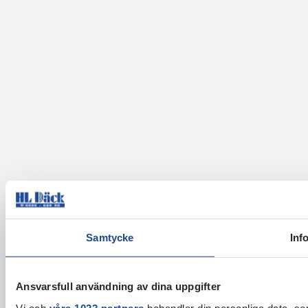
Samtycke
Inf
Ansvarsfull användning av dina uppgifter
Vi och
våra 1022 partners
behandlar din personliga data, som