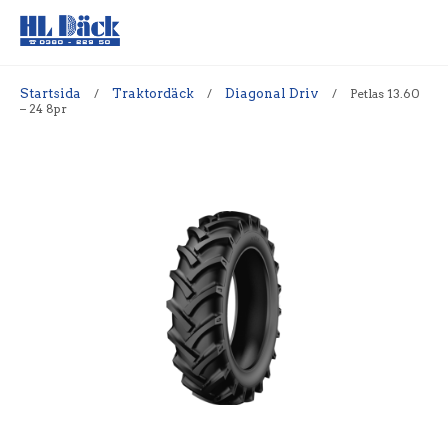
Startsida
/
Traktordäck
/
Diagonal Driv
/
Petlas 13.60
– 24 8pr