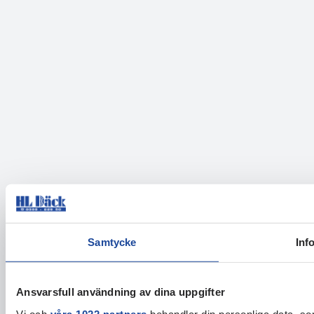
Samtycke
Inf
Ansvarsfull användning av dina uppgifter
Vi och
våra 1022 partners
behandlar din personliga data, som