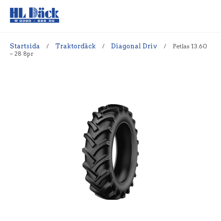
Startsida
/
Traktordäck
/
Diagonal Driv
/
Petlas 13.60
– 28 8pr