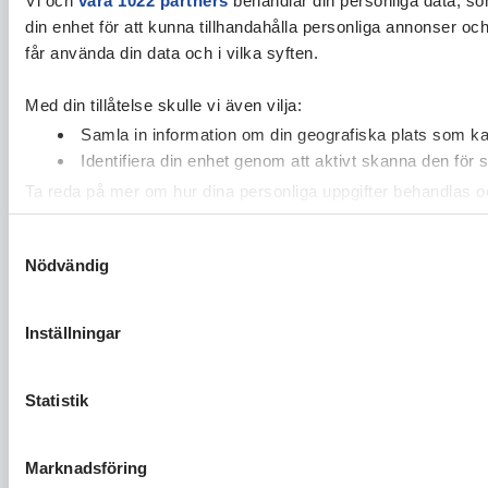
din enhet för att kunna tillhandahålla personliga annonser oc
får använda din data och i vilka syften.
Med din tillåtelse skulle vi även vilja:
Samla in information om din geografiska plats som kan
Identifiera din enhet genom att aktivt skanna den för 
Ta reda på mer om hur dina personliga uppgifter behandlas och
cookie-förklaringen.
Samtyckesval
Nödvändig
Vi använder enhetsidentifierare för att anpassa innehållet och
vidarebefordrar även sådana identifierare och annan informa
sin tur kombinera informationen med annan information som du 
Inställningar
Statistik
Marknadsföring