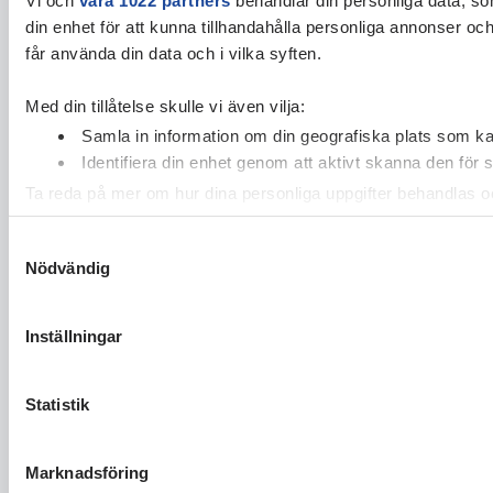
din enhet för att kunna tillhandahålla personliga annonser oc
får använda din data och i vilka syften.
Med din tillåtelse skulle vi även vilja:
Samla in information om din geografiska plats som kan
Identifiera din enhet genom att aktivt skanna den för 
Ta reda på mer om hur dina personliga uppgifter behandlas och
cookie-förklaringen.
Samtyckesval
Nödvändig
Vi använder enhetsidentifierare för att anpassa innehållet och
vidarebefordrar även sådana identifierare och annan informa
sin tur kombinera informationen med annan information som du 
Inställningar
Statistik
Marknadsföring