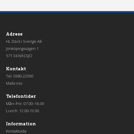
Adress
HL Däck i Sverige AB
Jönköpingsvägen 1
571 34 NÄSSJÖ
Kontakt
Tel:
0380-22950
Maila oss
Telefontider
Mån–Fre: 07.00–16.00
Lunch: 12.00-13.00
Information
Kontaktsida