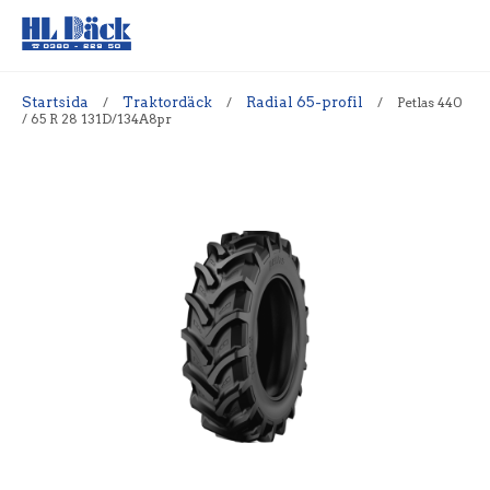
Startsida
/
Traktordäck
/
Radial 65-profil
/
Petlas 440
/ 65 R 28 131D/134A8pr