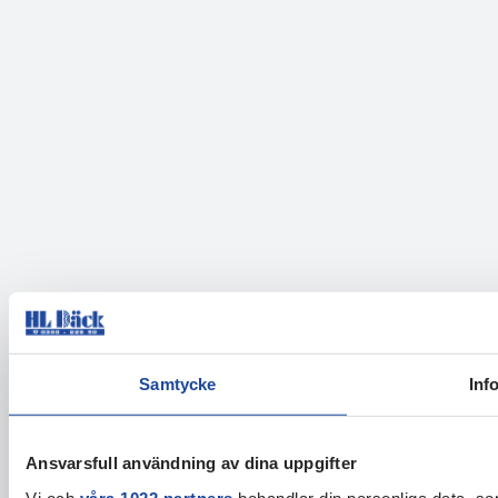
Samtycke
Inf
Ansvarsfull användning av dina uppgifter
Vi och
våra 1022 partners
behandlar din personliga data, som