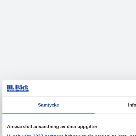
Samtycke
Inf
Ansvarsfull användning av dina uppgifter
Vi och
våra 1022 partners
behandlar din personliga data, som