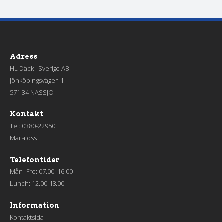
Adress
HL Däck i Sverige AB
Jönköpingsvägen 1
571 34 NÄSSJÖ
Kontakt
Tel:
0380-22950
Maila oss
Telefontider
Mån–Fre: 07.00–16.00
Lunch: 12.00-13.00
Information
Kontaktsida