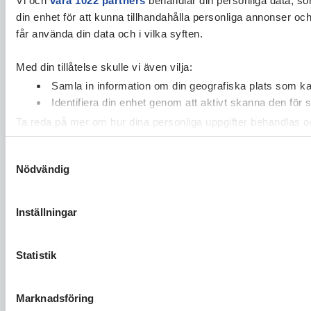
din enhet för att kunna tillhandahålla personliga annonser oc
får använda din data och i vilka syften.
Med din tillåtelse skulle vi även vilja:
Samla in information om din geografiska plats som kan
Identifiera din enhet genom att aktivt skanna den för 
Ta reda på mer om hur dina personliga uppgifter behandlas och
cookie-förklaringen.
Samtyckesval
Nödvändig
Vi använder enhetsidentifierare för att anpassa innehållet och
vidarebefordrar även sådana identifierare och annan informa
sin tur kombinera informationen med annan information som du 
Inställningar
Statistik
Marknadsföring