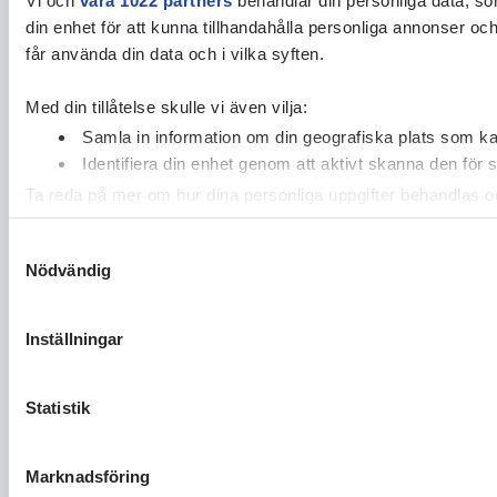
din enhet för att kunna tillhandahålla personliga annonser oc
får använda din data och i vilka syften.
Med din tillåtelse skulle vi även vilja:
Samla in information om din geografiska plats som kan
Identifiera din enhet genom att aktivt skanna den för 
Ta reda på mer om hur dina personliga uppgifter behandlas och
cookie-förklaringen.
Samtyckesval
Nödvändig
Vi använder enhetsidentifierare för att anpassa innehållet och
vidarebefordrar även sådana identifierare och annan informa
sin tur kombinera informationen med annan information som du 
Inställningar
Statistik
Marknadsföring