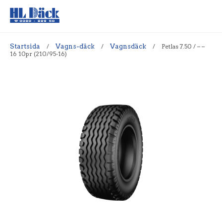
Startsida
/
Vagns-däck
/
Vagnsdäck
/
Petlas 7.50 / – –
16 10pr (210/95-16)