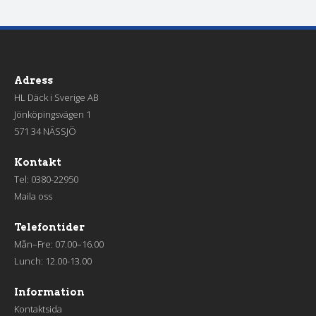
Adress
HL Däck i Sverige AB
Jönköpingsvägen 1
571 34 NÄSSJÖ
Kontakt
Tel:
0380-22950
Maila oss
Telefontider
Mån–Fre: 07.00–16.00
Lunch: 12.00-13.00
Information
Kontaktsida