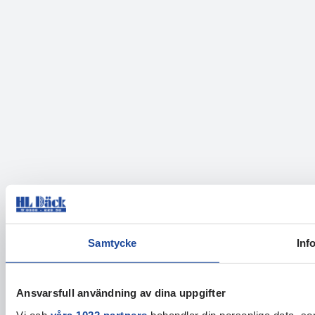
Samtycke
Inf
Ansvarsfull användning av dina uppgifter
Vi och
våra 1022 partners
behandlar din personliga data, som