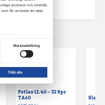
rsonliga annonser och innehåll,
a som får använda din data
lera meter
ryck)
Marknadsföring
ljsektionen
. Du kan ändra
andahålla funktioner för
n information från din enhet
Tillåt alla
 tur kombinera informationen
deras tjänster.
Petlas 12.40 – 32 8pr
TA60
Slang 6