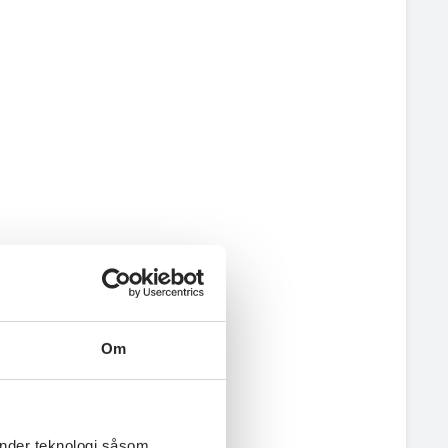
Om
änder teknologi såsom