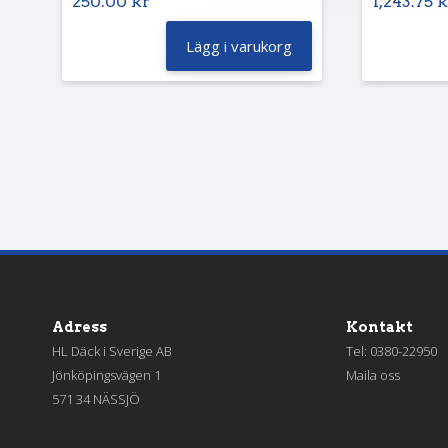
250.00
kr
1,243.75
k
Lägg i varukorg
Adress
Kontakt
HL Däck i Sverige AB
Tel:
0380-22950
Jönköpingsvägen 1
Maila oss
571 34 NÄSSJÖ