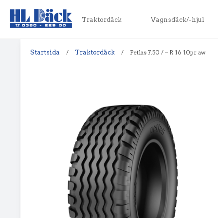
Traktordäck
Vagnsdäck/-hjul
Startsida
/
Traktordäck
/
Petlas 7.50 / – R 16 10pr aw