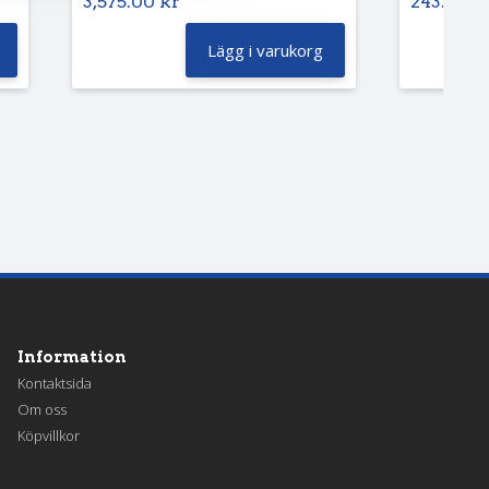
3,575.00
kr
243.75
k
Lägg i varukorg
Information
Kontaktsida
Om oss
Köpvillkor