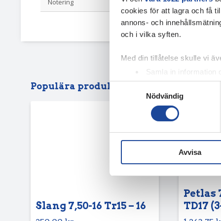
Notering
210/95-16 UN1
cookies för att lagra och få t
annons- och innehållsmätning
och i vilka syften.
Med din tillåtelse skulle vi äve
Samla in information 
Identifiera din enhet 
Populära produkter
Samtyckesval
Nödvändig
Ta reda på mer om hur dina pe
eller dra tillbaka ditt samtyc
Vi använder enhetsidentifierar
sociala medier och analysera 
Avvisa
till de sociala medier och a
med annan information som du 
Petlas 
Slang 7,50-16 Tr15 – 16
TD17 (3