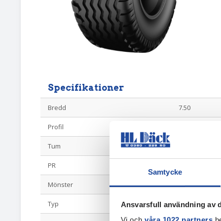
Specifikationer
Bredd
7.50
Profil
8
Tum
16
PR
10
Samtycke
Mönster
aw
Typ
Vagnsdäck
Ansvarsfull användning av d
Vi och
våra 1022 partners
be