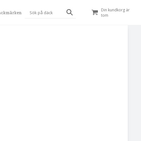
Din kundkorg är
äckmärken
tom