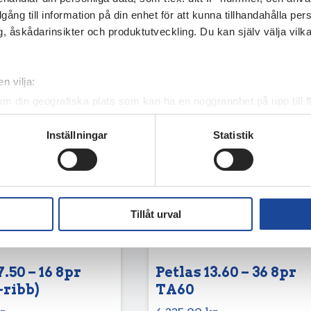
illgång till information på din enhet för att kunna tillhandahålla pe
, åskådarinsikter och produktutveckling. Du kan själv välja vilk
n vilja:
om din geografiska plats som kan ha en noggrannhet på upp till f
genom att aktivt skanna den för specifika kännetecken (fingeravt
Inställningar
Statistik
rsonliga uppgifter behandlas och ställ in dina preferenser i
deta
ke när som helst från cookie-förklaringen.
e för att anpassa innehållet och annonserna till användarna, tillh
vår trafik. Vi vidarebefordrar även sådana identifierare och anna
Tillåt urval
nnons- och analysföretag som vi samarbetar med. Dessa kan i sin
har tillhandahållit eller som de har samlat in när du har använt 
7.50 – 16 8pr
Petlas 13.60 – 36 8pr
-ribb)
TA60