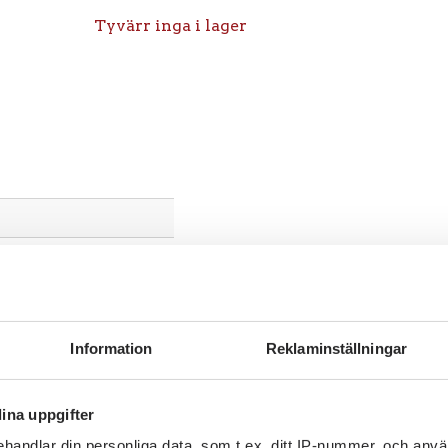
Tyvärr inga i lager
Information
Reklaminställningar
ina uppgifter
handlar din personliga data, som t.ex. ditt IP-nummer, och anv