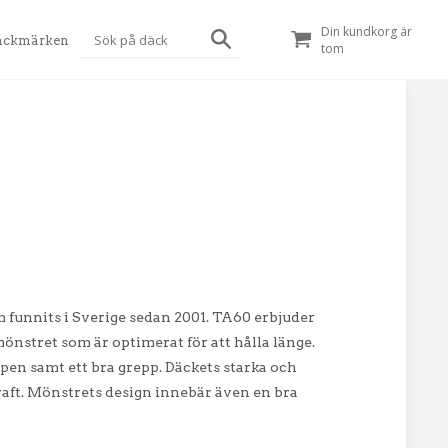
Din kundkorg är
äckmärken
tom
m funnits i Sverige sedan 2001. TA60 erbjuder
stret som är optimerat för att hålla länge.
pen samt ett bra grepp. Däckets starka och
aft. Mönstrets design innebär även en bra