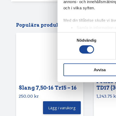
annons- och innehållsmätning
och i vilka syften.
Med din tillåtelse skulle vi äve
Populära produkter
Samla in information 
Identifiera din enhet 
Samtyckesval
Nödvändig
Ta reda på mer om hur dina pe
eller dra tillbaka ditt samtyc
Vi använder enhetsidentifierar
sociala medier och analysera 
Avvisa
till de sociala medier och a
med annan information som du 
Petlas 
Slang 7,50-16 Tr15 – 16
TD17 (3
250.00
kr
1,243.75
k
Lägg i varukorg