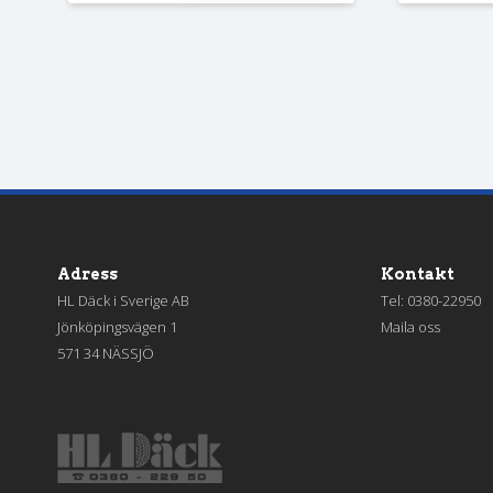
Adress
Kontakt
HL Däck i Sverige AB
Tel:
0380-22950
Jönköpingsvägen 1
Maila oss
571 34 NÄSSJÖ