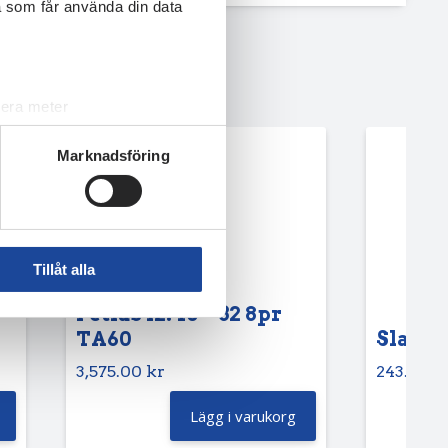
a som får använda din data
lera meter
ryck)
Marknadsföring
ljsektionen
. Du kan ändra
andahålla funktioner för
n information från din enhet
Tillåt alla
 tur kombinera informationen
deras tjänster.
Petlas 12.40 – 32 8pr
TA60
Slang 6
3,575.00
kr
243.75
k
Lägg i varukorg