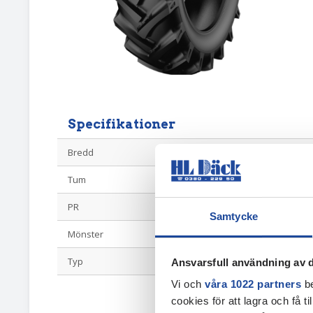
Specifikationer
Bredd
9.50
Tum
24
PR
8
Samtycke
Mönster
TA60
Typ
Diagonal Driv
Ansvarsfull användning av d
Vi och
våra 1022 partners
be
cookies för att lagra och få t