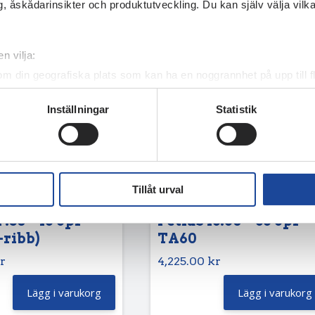
, åskådarinsikter och produktutveckling. Du kan själv välja vilk
n vilja:
om din geografiska plats som kan ha en noggrannhet på upp till f
genom att aktivt skanna den för specifika kännetecken (fingeravt
Inställningar
Statistik
rsonliga uppgifter behandlas och ställ in dina preferenser i
deta
ke när som helst från cookie-förklaringen.
e för att anpassa innehållet och annonserna till användarna, tillh
vår trafik. Vi vidarebefordrar även sådana identifierare och anna
Tillåt urval
nnons- och analysföretag som vi samarbetar med. Dessa kan i sin
har tillhandahållit eller som de har samlat in när du har använt 
7.50 – 16 8pr
Petlas 13.60 – 36 8pr
-ribb)
TA60
r
4,225.00
kr
Lägg i varukorg
Lägg i varukorg