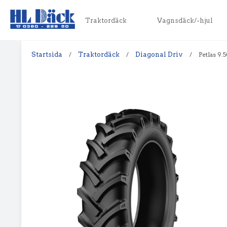
Traktordäck
Vagnsdäck/-hjul
Startsida
/
Traktordäck
/
Diagonal Driv
/
Petlas 9.