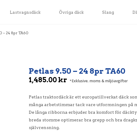
Lastvagnsdäck
Övriga däck
Slang
D
50 – 24 8pr TA60
Petlas 9.50 – 24 8pr TA60
1,485.00
kr
Exklusive. moms & miljöavgifter
Petlas traktordäck är ett europatillverkat däck so
många arbetstimmar tack vare utformningen på mön
De långa ribborna erbjuder bra komfort för däckty
breda stomme optimerar bra grepp och bra dragkr
självrensning.