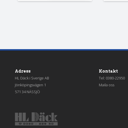
Adress
Kontakt
HL Däck i Sverige AB
Tel:
0380-22950
Jönköpingsvägen 1
Maila oss
571 34 NÄSSJÖ