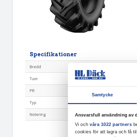
Specifikationer
Bredd
7.50
Tum
18
PR
8
Samtycke
Typ
Diagonal Driv
Notering
Gammalt dot
Ansvarsfull användning av d
Vi och
våra 1022 partners
be
cookies för att lagra och få t