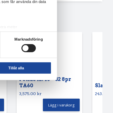
a som får använda din data
lera meter
ryck)
Marknadsföring
ljsektionen
. Du kan ändra
andahålla funktioner för
n information från din enhet
Tillåt alla
 tur kombinera informationen
deras tjänster.
Petlas 12.40 – 32 8pr
TA60
Slang 6
3,575.00
kr
243.75
k
Lägg i varukorg