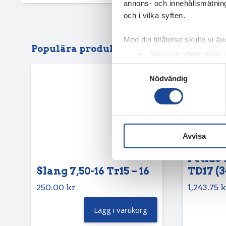
annons- och innehållsmätning
och i vilka syften.
Med din tillåtelse skulle vi äve
Populära produkter
Samla in information 
Identifiera din enhet 
Samtyckesval
Nödvändig
Ta reda på mer om hur dina pe
eller dra tillbaka ditt samtyc
Vi använder enhetsidentifierar
sociala medier och analysera 
Avvisa
till de sociala medier och a
med annan information som du 
Petlas 
Slang 7,50-16 Tr15 – 16
TD17 (3
250.00
kr
1,243.75
k
Lägg i varukorg