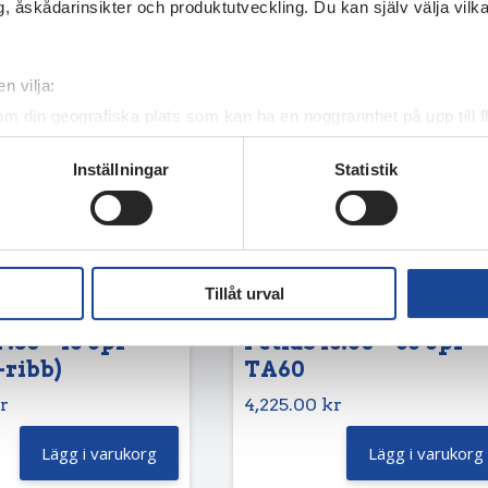
, åskådarinsikter och produktutveckling. Du kan själv välja vilk
n vilja:
om din geografiska plats som kan ha en noggrannhet på upp till f
genom att aktivt skanna den för specifika kännetecken (fingeravt
Inställningar
Statistik
rsonliga uppgifter behandlas och ställ in dina preferenser i
deta
ke när som helst från cookie-förklaringen.
e för att anpassa innehållet och annonserna till användarna, tillh
vår trafik. Vi vidarebefordrar även sådana identifierare och anna
Tillåt urval
nnons- och analysföretag som vi samarbetar med. Dessa kan i sin
har tillhandahållit eller som de har samlat in när du har använt 
7.50 – 16 8pr
Petlas 13.60 – 36 8pr
-ribb)
TA60
r
4,225.00
kr
Lägg i varukorg
Lägg i varukorg