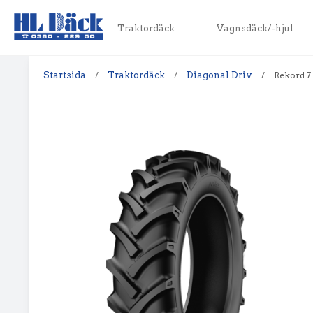
Traktordäck
Vagnsdäck/-hjul
Startsida
/
Traktordäck
/
Diagonal Driv
/
Rekord 7.