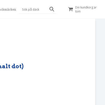
Din kundkorg är
äckmärken
tom
alt dot)