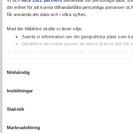
din enhet för att kunna tillhandahålla personliga annonser oc
får använda din data och i vilka syften.
Med din tillåtelse skulle vi även vilja:
Samla in information om din geografiska plats som kan
Identifiera din enhet genom att aktivt skanna den för 
Ta reda på mer om hur dina personliga uppgifter behandlas och
cookie-förklaringen.
Samtyckesval
Nödvändig
Vi använder enhetsidentifierare för att anpassa innehållet och
vidarebefordrar även sådana identifierare och annan informa
sin tur kombinera informationen med annan information som du 
Inställningar
Statistik
Marknadsföring