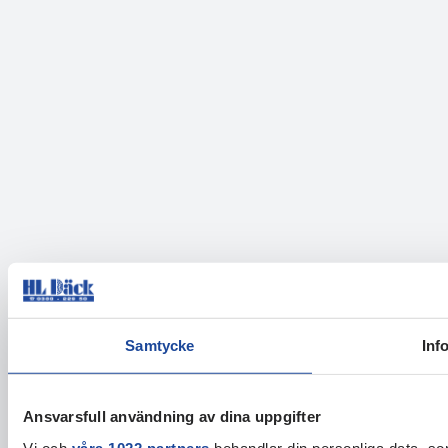
Samtycke
Inf
Ansvarsfull användning av dina uppgifter
Vi och
våra 1022 partners
behandlar din personliga data, som