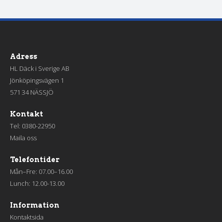
Adress
HL Däck i Sverige AB
Jönköpingsvägen 1
571 34 NÄSSJÖ
Kontakt
Tel:
0380-22950
Maila oss
Telefontider
Mån–Fre: 07.00–16.00
Lunch: 12.00-13.00
Information
Kontaktsida