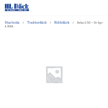
Startsida
/
Traktordäck
/
Ribbdäck
/
Seha 6.50 – 16 6pr
4 Ribb