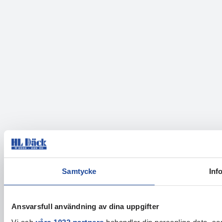
Samtycke
Inf
Ansvarsfull användning av dina uppgifter
Vi och
våra 1022 partners
behandlar din personliga data, som