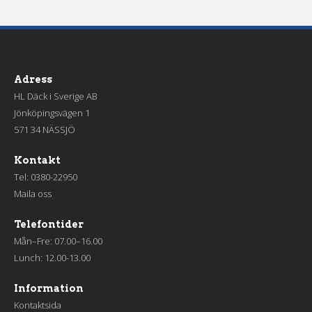
Adress
HL Däck i Sverige AB
Jönköpingsvägen 1
571 34 NÄSSJÖ
Kontakt
Tel:
0380-22950
Maila oss
Telefontider
Mån–Fre: 07.00–16.00
Lunch: 12.00-13.00
Information
Kontaktsida