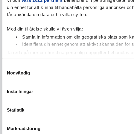
din enhet för att kunna tillhandahålla personliga annonser oc
får använda din data och i vilka syften.
Med din tillåtelse skulle vi även vilja:
Samla in information om din geografiska plats som kan
Identifiera din enhet genom att aktivt skanna den för 
Ta reda på mer om hur dina personliga uppgifter behandlas och
cookie-förklaringen.
Samtyckesval
Nödvändig
Vi använder enhetsidentifierare för att anpassa innehållet och
vidarebefordrar även sådana identifierare och annan informa
sin tur kombinera informationen med annan information som du 
Inställningar
Statistik
Marknadsföring