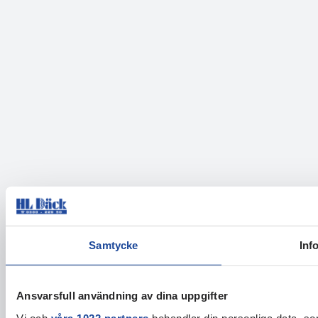
Samtycke
Inf
Ansvarsfull användning av dina uppgifter
Vi och
våra 1022 partners
behandlar din personliga data, som