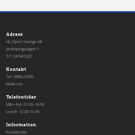
Adress
HL Däck i Sverige AB
Jönköpingsvägen 1
571 34 NÄSSJÖ
Kontakt
Tel:
0380-22950
Maila oss
Telefontider
Mån–Fre: 07.00–16.00
Lunch: 12.00-13.00
Information
Kontaktsida