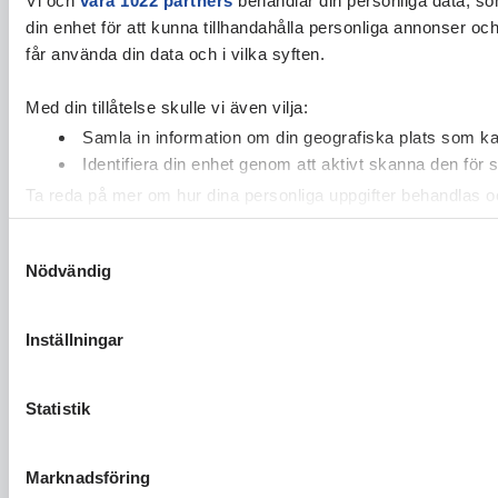
din enhet för att kunna tillhandahålla personliga annonser oc
får använda din data och i vilka syften.
Med din tillåtelse skulle vi även vilja:
Samla in information om din geografiska plats som kan
Identifiera din enhet genom att aktivt skanna den för 
Ta reda på mer om hur dina personliga uppgifter behandlas och
cookie-förklaringen.
Samtyckesval
Nödvändig
Vi använder enhetsidentifierare för att anpassa innehållet och
vidarebefordrar även sådana identifierare och annan informa
sin tur kombinera informationen med annan information som du 
Inställningar
Statistik
Marknadsföring