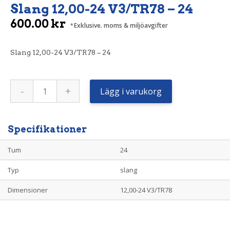
Slang 12,00-24 V3/TR78 – 24
600.00
kr
Exklusive. moms & miljöavgifter
Slang 12,00-24 V3/TR78 – 24
Slang
-
+
12,00-
Lägg i varukorg
24
V3/TR78
-
24
mängd
Specifikationer
Tum
24
Typ
slang
Dimensioner
12,00-24 V3/TR78