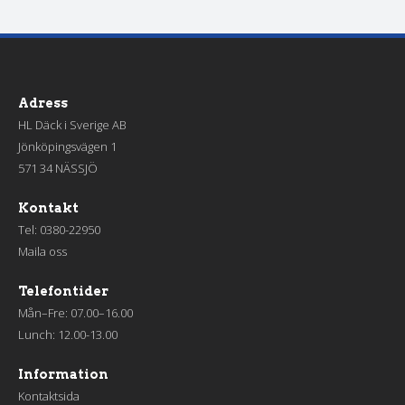
Adress
HL Däck i Sverige AB
Jönköpingsvägen 1
571 34 NÄSSJÖ
Kontakt
Tel:
0380-22950
Maila oss
Telefontider
Mån–Fre: 07.00–16.00
Lunch: 12.00-13.00
Information
Kontaktsida