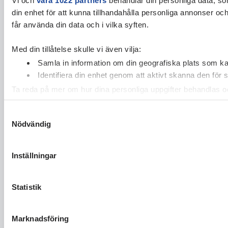
din enhet för att kunna tillhandahålla personliga annonser oc
får använda din data och i vilka syften.
Med din tillåtelse skulle vi även vilja:
Samla in information om din geografiska plats som kan
Identifiera din enhet genom att aktivt skanna den för 
Ta reda på mer om hur dina personliga uppgifter behandlas och
cookie-förklaringen.
Samtyckesval
Nödvändig
Vi använder enhetsidentifierare för att anpassa innehållet och
vidarebefordrar även sådana identifierare och annan informa
sin tur kombinera informationen med annan information som du 
Inställningar
Statistik
Marknadsföring