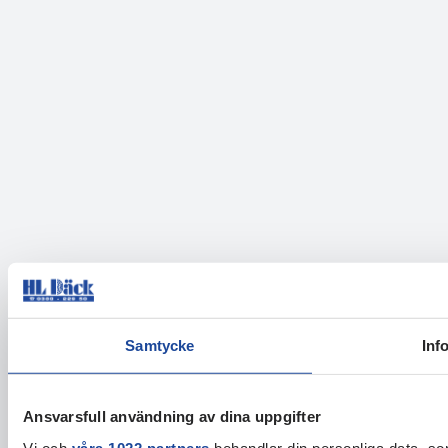
Samtycke
Inf
Ansvarsfull användning av dina uppgifter
Vi och
våra 1022 partners
behandlar din personliga data, som