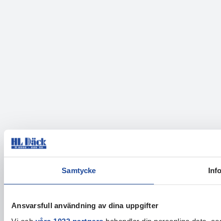
Samtycke
Inf
Ansvarsfull användning av dina uppgifter
Vi och
våra 1022 partners
behandlar din personliga data, som