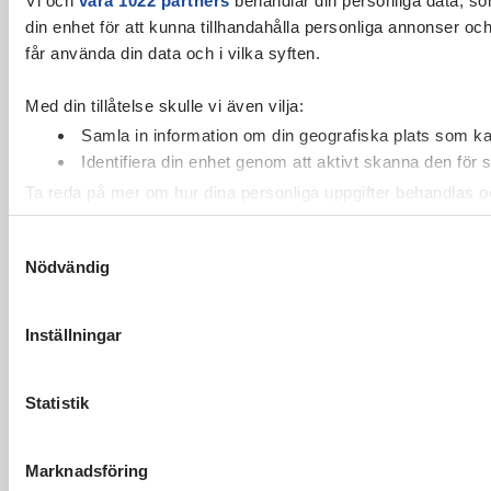
din enhet för att kunna tillhandahålla personliga annonser oc
får använda din data och i vilka syften.
Med din tillåtelse skulle vi även vilja:
Samla in information om din geografiska plats som kan
Identifiera din enhet genom att aktivt skanna den för 
Ta reda på mer om hur dina personliga uppgifter behandlas och
cookie-förklaringen.
Samtyckesval
Nödvändig
Vi använder enhetsidentifierare för att anpassa innehållet och
vidarebefordrar även sådana identifierare och annan informa
sin tur kombinera informationen med annan information som du 
Inställningar
Statistik
Marknadsföring