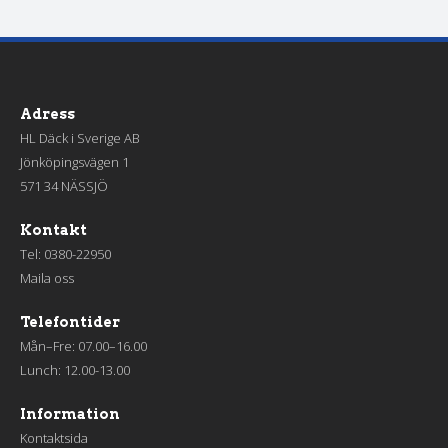
Adress
HL Däck i Sverige AB
Jönköpingsvägen 1
571 34 NÄSSJÖ
Kontakt
Tel:
0380-22950
Maila oss
Telefontider
Mån–Fre: 07.00–16.00
Lunch: 12.00-13.00
Information
Kontaktsida