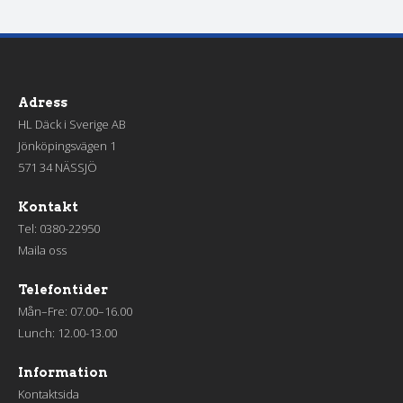
Adress
HL Däck i Sverige AB
Jönköpingsvägen 1
571 34 NÄSSJÖ
Kontakt
Tel:
0380-22950
Maila oss
Telefontider
Mån–Fre: 07.00–16.00
Lunch: 12.00-13.00
Information
Kontaktsida