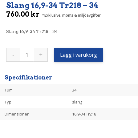
Slang 16,9-34 Tr218 – 34
760.00
kr
Exklusive. moms & miljöavgifter
Slang 16,9-34 Tr218 – 34
Slang
-
+
16,9-
Lägg i varukorg
34
Tr218
-
34
mängd
Specifikationer
Tum
34
Typ
slang
Dimensioner
16,9-34 Tr218