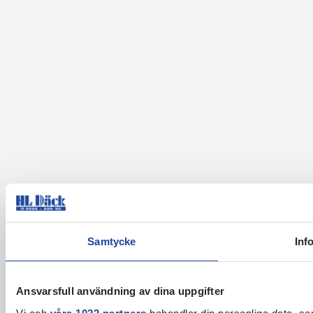
Samtycke
Inf
Ansvarsfull användning av dina uppgifter
Vi och
våra 1022 partners
behandlar din personliga data, som