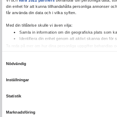
din enhet för att kunna tillhandahålla personliga annonser oc
får använda din data och i vilka syften.
Med din tillåtelse skulle vi även vilja:
Samla in information om din geografiska plats som kan
Identifiera din enhet genom att aktivt skanna den för 
Ta reda på mer om hur dina personliga uppgifter behandlas och
cookie-förklaringen.
Samtyckesval
Nödvändig
Vi använder enhetsidentifierare för att anpassa innehållet och
vidarebefordrar även sådana identifierare och annan informa
sin tur kombinera informationen med annan information som du 
Inställningar
Statistik
Marknadsföring