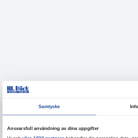
Samtycke
Inf
Ansvarsfull användning av dina uppgifter
Vi och
våra 1022 partners
behandlar din personliga data, som