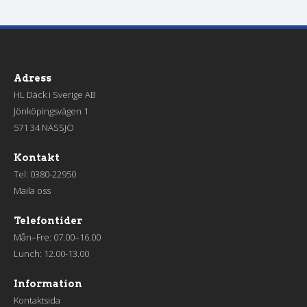
Adress
HL Däck i Sverige AB
Jönköpingsvägen 1
571 34 NÄSSJÖ
Kontakt
Tel:
0380-22950
Maila oss
Telefontider
Mån–Fre: 07.00–16.00
Lunch: 12.00-13.00
Information
Kontaktsida