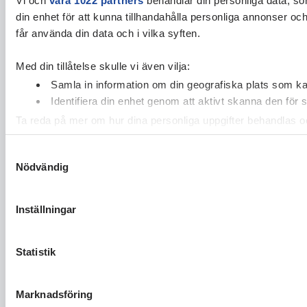
din enhet för att kunna tillhandahålla personliga annonser oc
får använda din data och i vilka syften.
Med din tillåtelse skulle vi även vilja:
Samla in information om din geografiska plats som kan
Identifiera din enhet genom att aktivt skanna den för 
Ta reda på mer om hur dina personliga uppgifter behandlas och
cookie-förklaringen.
Samtyckesval
Nödvändig
Vi använder enhetsidentifierare för att anpassa innehållet och
vidarebefordrar även sådana identifierare och annan informa
sin tur kombinera informationen med annan information som du 
Inställningar
Statistik
Marknadsföring