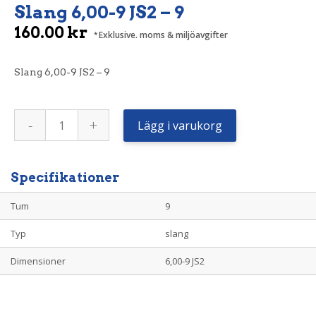
Slang 6,00-9 JS2 – 9
160.00
kr
Exklusive. moms & miljöavgifter
Slang 6,00-9 JS2 – 9
Slang
-
+
6,00-
Lägg i varukorg
9
JS2
-
9
mängd
Specifikationer
Tum
9
Typ
slang
Dimensioner
6,00-9 JS2