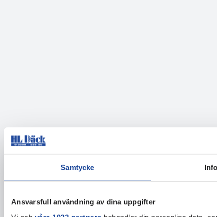
Samtycke
Inf
Ansvarsfull användning av dina uppgifter
Vi och
våra 1022 partners
behandlar din personliga data, som