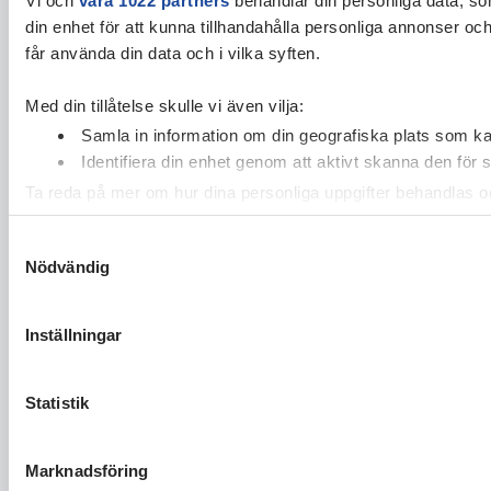
din enhet för att kunna tillhandahålla personliga annonser oc
får använda din data och i vilka syften.
Med din tillåtelse skulle vi även vilja:
Samla in information om din geografiska plats som kan
Identifiera din enhet genom att aktivt skanna den för 
Ta reda på mer om hur dina personliga uppgifter behandlas och
cookie-förklaringen.
Samtyckesval
Nödvändig
Vi använder enhetsidentifierare för att anpassa innehållet och
vidarebefordrar även sådana identifierare och annan informa
sin tur kombinera informationen med annan information som du 
Inställningar
Statistik
Marknadsföring