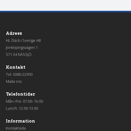
Adress
HL Däck i Sverige AB
Jönköpingsvägen 1
571 34 NÄSSJÖ
Kontakt
Tel:
0380-22950
Maila oss
Telefontider
Mån–Fre: 07.00–16.00
Lunch: 12.00-13.00
Information
Kontaktsida