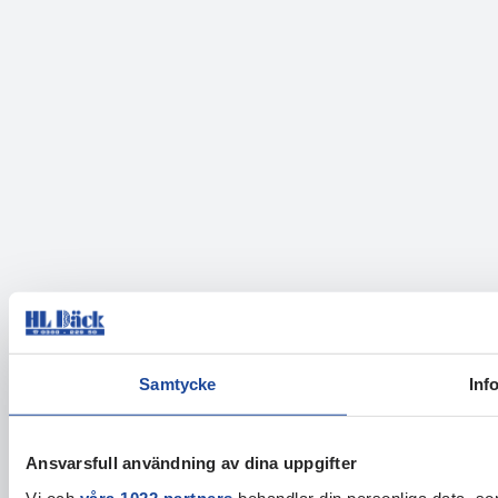
Samtycke
Inf
Ansvarsfull användning av dina uppgifter
Vi och
våra 1022 partners
behandlar din personliga data, som