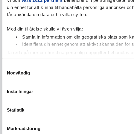
din enhet för att kunna tillhandahålla personliga annonser oc
får använda din data och i vilka syften.
Med din tillåtelse skulle vi även vilja:
Samla in information om din geografiska plats som kan
Identifiera din enhet genom att aktivt skanna den för 
Ta reda på mer om hur dina personliga uppgifter behandlas och
cookie-förklaringen.
Samtyckesval
Nödvändig
Vi använder enhetsidentifierare för att anpassa innehållet och
vidarebefordrar även sådana identifierare och annan informa
sin tur kombinera informationen med annan information som du 
Inställningar
Statistik
Marknadsföring