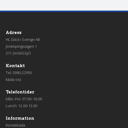
Adress
HL Däck i Sverige AB
Jönköpingsvägen 1
571 34 NÄSSJÖ
Kontakt
Tel:
0380-22950
Maila oss
Telefontider
Mån–Fre: 07.00–16.00
Lunch: 12.00-13.00
Information
Kontaktsida