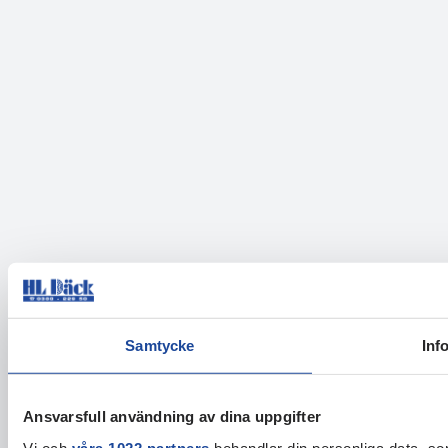
Samtycke
Inf
Ansvarsfull användning av dina uppgifter
Vi och
våra 1022 partners
behandlar din personliga data, som