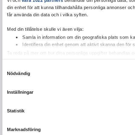
din enhet för att kunna tillhandahålla personliga annonser oc
får använda din data och i vilka syften.
Med din tillåtelse skulle vi även vilja:
Samla in information om din geografiska plats som kan
Identifiera din enhet genom att aktivt skanna den för 
Ta reda på mer om hur dina personliga uppgifter behandlas och
cookie-förklaringen.
Samtyckesval
Nödvändig
Vi använder enhetsidentifierare för att anpassa innehållet och
vidarebefordrar även sådana identifierare och annan informa
sin tur kombinera informationen med annan information som du 
Inställningar
Statistik
Marknadsföring