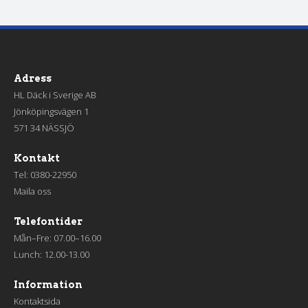
Adress
HL Däck i Sverige AB
Jönköpingsvägen 1
571 34 NÄSSJÖ
Kontakt
Tel:
0380-22950
Maila oss
Telefontider
Mån–Fre: 07.00–16.00
Lunch: 12.00-13.00
Information
Kontaktsida