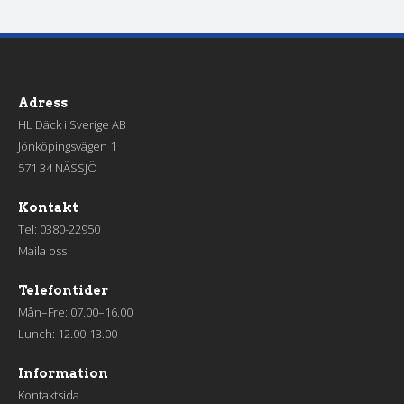
Adress
HL Däck i Sverige AB
Jönköpingsvägen 1
571 34 NÄSSJÖ
Kontakt
Tel:
0380-22950
Maila oss
Telefontider
Mån–Fre: 07.00–16.00
Lunch: 12.00-13.00
Information
Kontaktsida