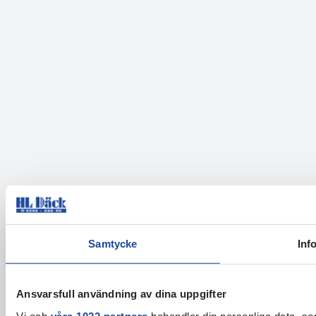
Samtycke
Inf
Ansvarsfull användning av dina uppgifter
Vi och
våra 1022 partners
behandlar din personliga data, som