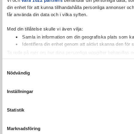
din enhet för att kunna tillhandahålla personliga annonser oc
får använda din data och i vilka syften.
Med din tillåtelse skulle vi även vilja:
Samla in information om din geografiska plats som kan
Identifiera din enhet genom att aktivt skanna den för 
Ta reda på mer om hur dina personliga uppgifter behandlas och
cookie-förklaringen.
Samtyckesval
Nödvändig
Vi använder enhetsidentifierare för att anpassa innehållet och
vidarebefordrar även sådana identifierare och annan informa
sin tur kombinera informationen med annan information som du 
Inställningar
Statistik
Marknadsföring