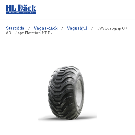
Startsida
/
Vagns-däck
/
Vagnshjul
/
TVS Eurogrip 0 /
60 – , 14pr Flotation HJUL