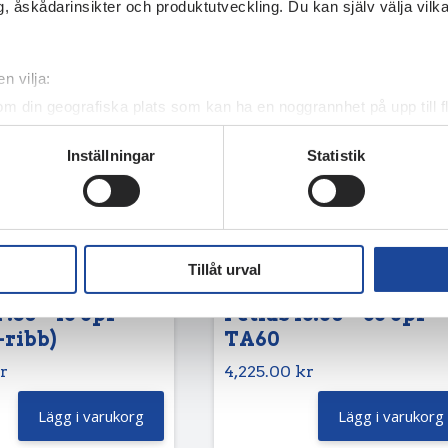
, åskådarinsikter och produktutveckling. Du kan själv välja vilk
n vilja:
om din geografiska plats som kan ha en noggrannhet på upp till f
genom att aktivt skanna den för specifika kännetecken (fingeravt
Inställningar
Statistik
rsonliga uppgifter behandlas och ställ in dina preferenser i
deta
ke när som helst från cookie-förklaringen.
e för att anpassa innehållet och annonserna till användarna, tillh
vår trafik. Vi vidarebefordrar även sådana identifierare och anna
Tillåt urval
nnons- och analysföretag som vi samarbetar med. Dessa kan i sin
har tillhandahållit eller som de har samlat in när du har använt 
7.50 – 16 8pr
Petlas 13.60 – 36 8pr
-ribb)
TA60
r
4,225.00
kr
Lägg i varukorg
Lägg i varukorg