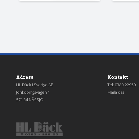
Adress
Kontakt
HL Däck i Sverige AB
Tel:
0380-22950
Jönköpingsvägen 1
Maila oss
571 34 NÄSSJÖ