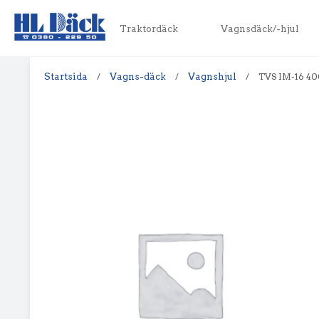
Traktordäck
Vagnsdäck/-hjul
Startsida
/
Vagns-däck
/
Vagnshjul
/
TVS IM-16 400 