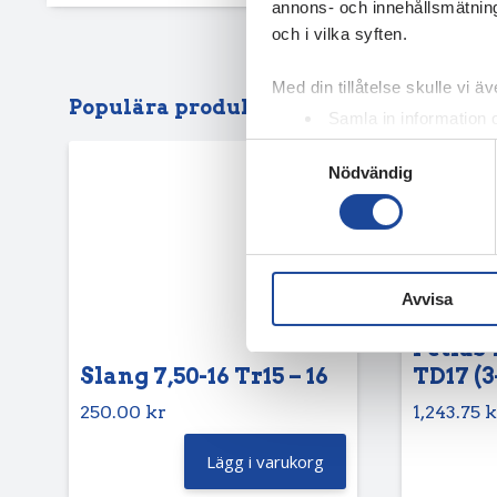
annons- och innehållsmätning
och i vilka syften.
Med din tillåtelse skulle vi äve
Populära produkter
Samla in information 
Identifiera din enhet 
Samtyckesval
Nödvändig
Ta reda på mer om hur dina pe
eller dra tillbaka ditt samtyc
Vi använder enhetsidentifierar
sociala medier och analysera 
Avvisa
till de sociala medier och a
med annan information som du 
Petlas 
Slang 7,50-16 Tr15 – 16
TD17 (3
250.00
kr
1,243.75
k
Lägg i varukorg