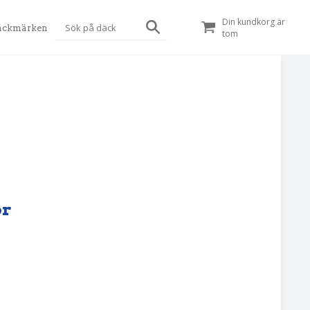
Din kundkorg är
äckmärken
tom
pr