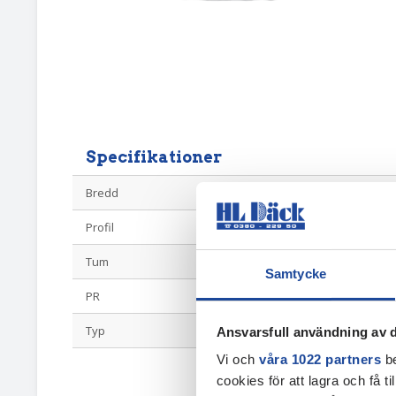
Specifikationer
Bredd
400
Profil
60
Tum
15.5
Samtycke
PR
14
Typ
Vagnshjul
Ansvarsfull användning av d
Vi och
våra 1022 partners
be
cookies för att lagra och få t