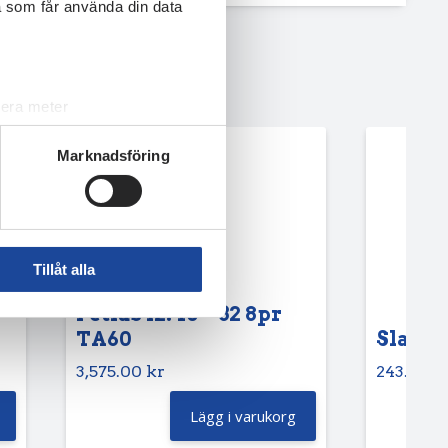
a som får använda din data
lera meter
ryck)
Marknadsföring
ljsektionen
. Du kan ändra
andahålla funktioner för
n information från din enhet
Tillåt alla
 tur kombinera informationen
deras tjänster.
Petlas 12.40 – 32 8pr
TA60
Slang 6
3,575.00
kr
243.75
k
Lägg i varukorg