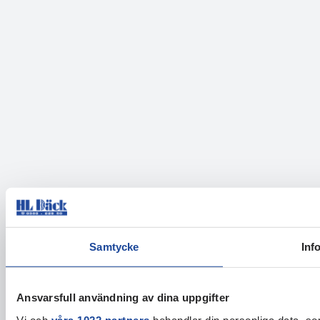
Samtycke
Inf
Ansvarsfull användning av dina uppgifter
Vi och
våra 1022 partners
behandlar din personliga data, som