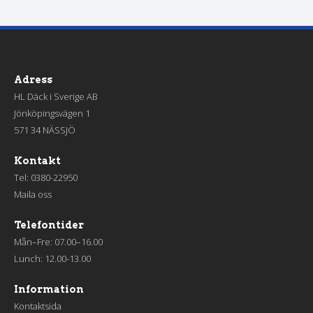
Adress
HL Däck i Sverige AB
Jönköpingsvägen 1
571 34 NÄSSJÖ
Kontakt
Tel:
0380-22950
Maila oss
Telefontider
Mån–Fre: 07.00–16.00
Lunch: 12.00-13.00
Information
Kontaktsida