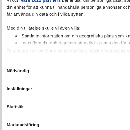
din enhet för att kunna tillhandahålla personliga annonser oc
får använda din data och i vilka syften.
Med din tillåtelse skulle vi även vilja:
Samla in information om din geografiska plats som kan
Identifiera din enhet genom att aktivt skanna den för 
Ta reda på mer om hur dina personliga uppgifter behandlas och
cookie-förklaringen.
Samtyckesval
Nödvändig
Vi använder enhetsidentifierare för att anpassa innehållet och
vidarebefordrar även sådana identifierare och annan informa
sin tur kombinera informationen med annan information som du 
Inställningar
Statistik
Marknadsföring