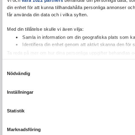
din enhet för att kunna tillhandahålla personliga annonser oc
får använda din data och i vilka syften.
Med din tillåtelse skulle vi även vilja:
Samla in information om din geografiska plats som kan
Identifiera din enhet genom att aktivt skanna den för 
Ta reda på mer om hur dina personliga uppgifter behandlas och
cookie-förklaringen.
Samtyckesval
Nödvändig
Vi använder enhetsidentifierare för att anpassa innehållet och
vidarebefordrar även sådana identifierare och annan informa
sin tur kombinera informationen med annan information som du 
Inställningar
Statistik
Marknadsföring