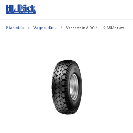
Startsida
/
Vagns-däck
/
Vredestein 6.00 / – – 9 85Mpr aw