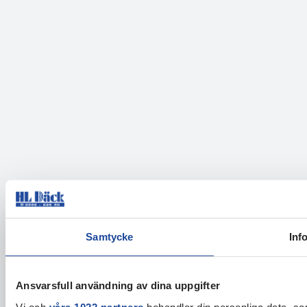
Samtycke
Inf
Ansvarsfull användning av dina uppgifter
Vi och
våra 1022 partners
behandlar din personliga data, som