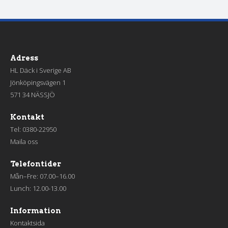
Adress
HL Däck i Sverige AB
Jönköpingsvägen 1
571 34 NÄSSJÖ
Kontakt
Tel:
0380-22950
Maila oss
Telefontider
Mån–Fre: 07.00–16.00
Lunch: 12.00-13.00
Information
Kontaktsida