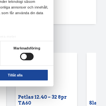
änder teknologi såsom
rsonliga annonser och innehåll,
a som får använda din data
lera meter
ryck)
Marknadsföring
ljsektionen
. Du kan ändra
andahålla funktioner för
n information från din enhet
Tillåt alla
 tur kombinera informationen
deras tjänster.
Petlas 12.40 – 32 8pr
TA60
Slang 6