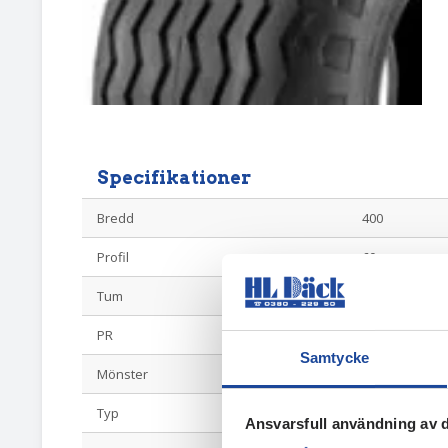
Specifikationer
Bredd
400
Profil
60
Tum
15,5
PR
14
Samtycke
Mönster
WI301 HJUL
Typ
Vagnshjul
Ansvarsfull användning av d