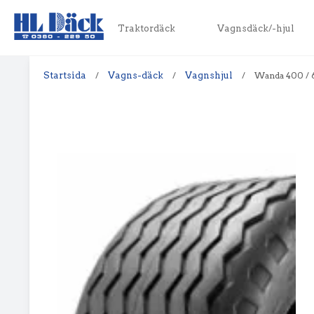
Traktordäck
Vagnsdäck/-hjul
Startsida
/
Vagns-däck
/
Vagnshjul
/
Wanda 400 / 6