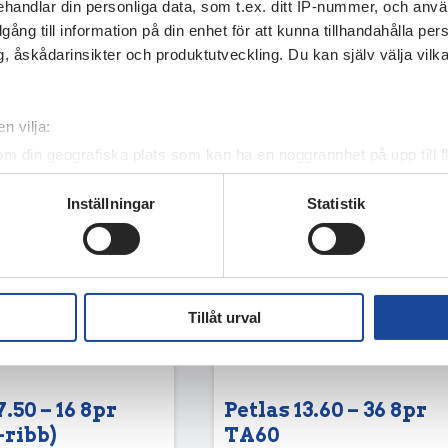
161mm/Bultcirkel 205mm/6-
handlar din personliga data, som t.ex. ditt IP-nummer, och anv
illgång till information på din enhet för att kunna tillhandahålla pe
, åskådarinsikter och produktutveckling. Du kan själv välja vilk
n vilja:
om din geografiska plats som kan ha en noggrannhet på upp till f
genom att aktivt skanna den för specifika kännetecken (fingeravt
Inställningar
Statistik
rsonliga uppgifter behandlas och ställ in dina preferenser i
deta
ke när som helst från cookie-förklaringen.
e för att anpassa innehållet och annonserna till användarna, tillh
vår trafik. Vi vidarebefordrar även sådana identifierare och anna
Tillåt urval
nnons- och analysföretag som vi samarbetar med. Dessa kan i sin
har tillhandahållit eller som de har samlat in när du har använt 
7.50 – 16 8pr
Petlas 13.60 – 36 8pr
-ribb)
TA60