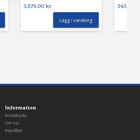
3,575.00
kr
243.75
k
Lägg i varukorg
Information
Kontaktsida
Om oss
Köpvillkor