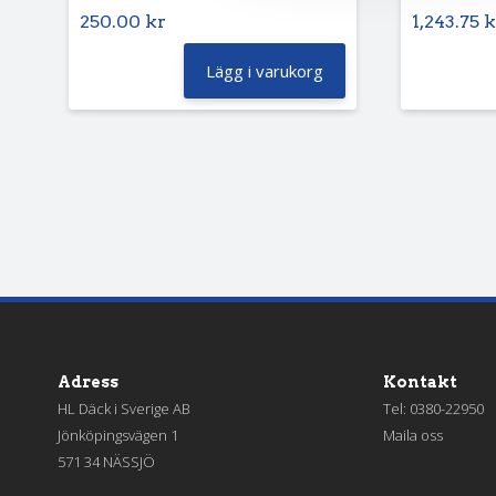
250.00
kr
1,243.75
k
Lägg i varukorg
Adress
Kontakt
HL Däck i Sverige AB
Tel:
0380-22950
Jönköpingsvägen 1
Maila oss
571 34 NÄSSJÖ