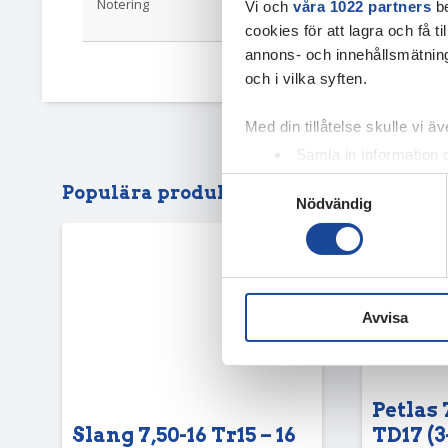
Notering
Hålning: Nav 
Vi och
våra 1022 partners
be
bult ET-15
cookies för att lagra och få t
annons- och innehållsmätning
och i vilka syften.
Med din tillåtelse skulle vi äve
Samla in information 
Identifiera din enhet 
Samtyckesval
Populära produkter
Nödvändig
Ta reda på mer om hur dina pe
eller dra tillbaka ditt samtyc
Vi använder enhetsidentifierar
sociala medier och analysera 
Avvisa
till de sociala medier och a
med annan information som du 
Petlas 
Slang 7,50-16 Tr15 – 16
TD17 (3