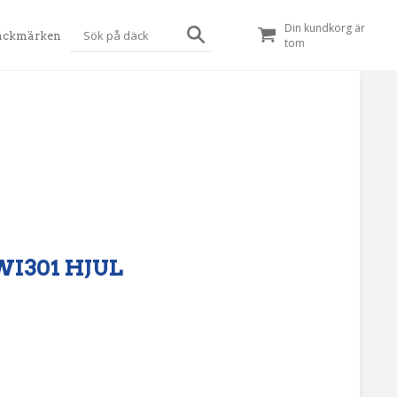
Din kundkorg är
äckmärken
tom
 WI301 HJUL