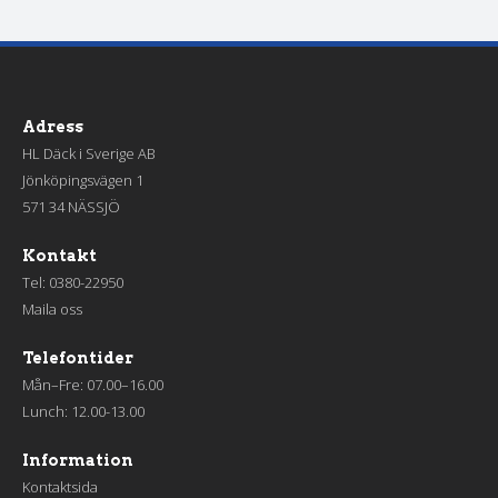
Adress
HL Däck i Sverige AB
Jönköpingsvägen 1
571 34 NÄSSJÖ
Kontakt
Tel:
0380-22950
Maila oss
Telefontider
Mån–Fre: 07.00–16.00
Lunch: 12.00-13.00
Information
Kontaktsida