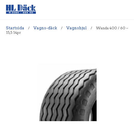
Startsida
/
Vagns-däck
/
Vagnshjul
/
Wanda 400 / 60 –
15,5 14pr