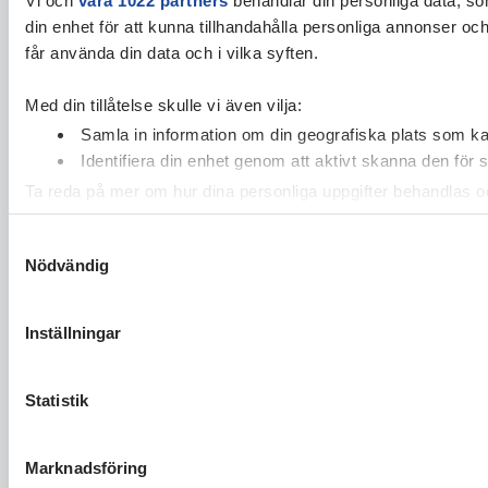
din enhet för att kunna tillhandahålla personliga annonser oc
får använda din data och i vilka syften.
Med din tillåtelse skulle vi även vilja:
Samla in information om din geografiska plats som kan
Identifiera din enhet genom att aktivt skanna den för 
Ta reda på mer om hur dina personliga uppgifter behandlas och
cookie-förklaringen.
Samtyckesval
Nödvändig
Vi använder enhetsidentifierare för att anpassa innehållet och
vidarebefordrar även sådana identifierare och annan informa
sin tur kombinera informationen med annan information som du 
Inställningar
Statistik
Marknadsföring