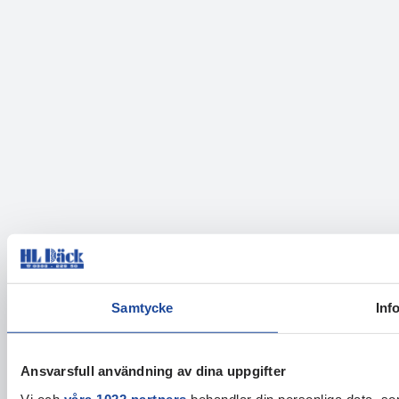
Samtycke
Inf
Ansvarsfull användning av dina uppgifter
Vi och
våra 1022 partners
behandlar din personliga data, som