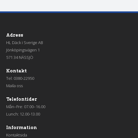
Adress
HL Däck i Sverige AB
Jönköpingsvägen 1
571 34 NÄSSJÖ
Kontakt
Tel:
0380-22950
Maila oss
Telefontider
Mån–Fre: 07.00–16.00
Lunch: 12.00-13.00
Information
Kontaktsida