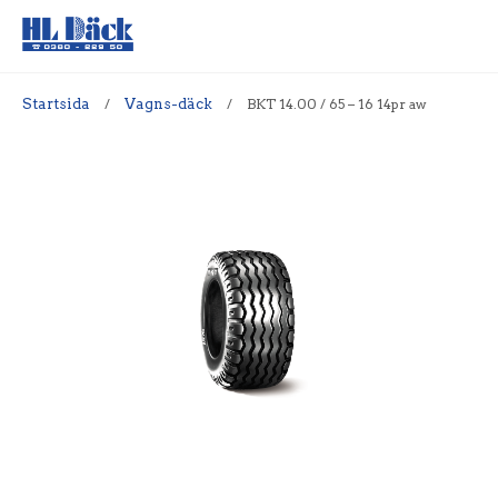
Startsida
/
Vagns-däck
/
BKT 14.00 / 65 – 16 14pr aw