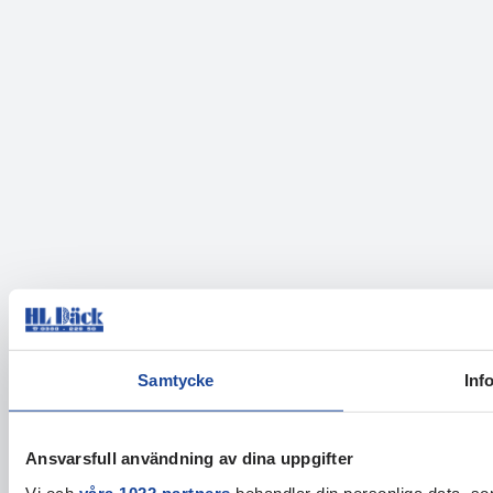
Samtycke
Inf
Ansvarsfull användning av dina uppgifter
Vi och
våra 1022 partners
behandlar din personliga data, som