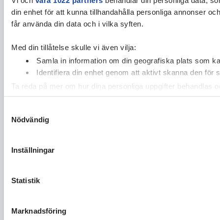
din enhet för att kunna tillhandahålla personliga annonser oc
får använda din data och i vilka syften.
Med din tillåtelse skulle vi även vilja:
Samla in information om din geografiska plats som kan
Identifiera din enhet genom att aktivt skanna den för 
Ta reda på mer om hur dina personliga uppgifter behandlas och
cookie-förklaringen.
Samtyckesval
Nödvändig
Vi använder enhetsidentifierare för att anpassa innehållet och
vidarebefordrar även sådana identifierare och annan informa
sin tur kombinera informationen med annan information som du 
Inställningar
Statistik
Marknadsföring