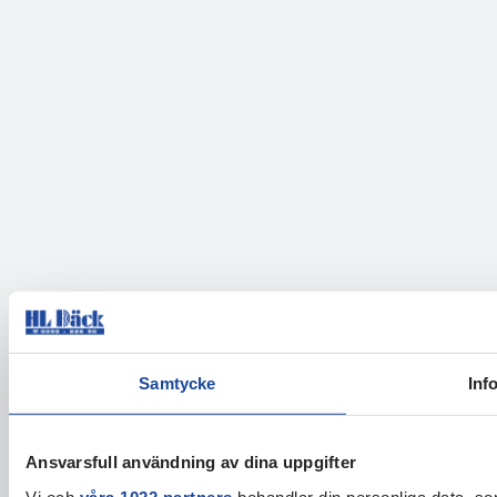
Samtycke
Inf
Ansvarsfull användning av dina uppgifter
Vi och
våra 1022 partners
behandlar din personliga data, som