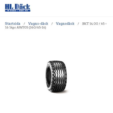
Startsida
/
Vagns-däck
/
Vagnsdäck
/
BKT 14.00 / 65 –
16 14pr AW705 (360/65-16)