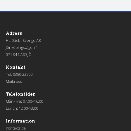
Adress
HL Däck i Sverige AB
Jönköpingsvägen 1
571 34 NÄSSJÖ
Kontakt
Tel:
0380-22950
Maila oss
Telefontider
Mån–Fre: 07.00–16.00
Lunch: 12.00-13.00
Information
Kontaktsida