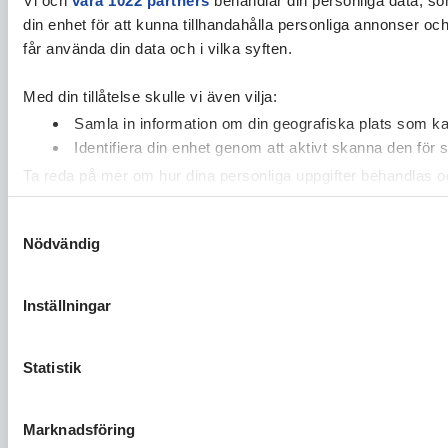
din enhet för att kunna tillhandahålla personliga annonser oc
får använda din data och i vilka syften.
Med din tillåtelse skulle vi även vilja:
Samla in information om din geografiska plats som kan
Identifiera din enhet genom att aktivt skanna den för 
Ta reda på mer om hur dina personliga uppgifter behandlas och
cookie-förklaringen.
Samtyckesval
Nödvändig
Vi använder enhetsidentifierare för att anpassa innehållet och
vidarebefordrar även sådana identifierare och annan informa
sin tur kombinera informationen med annan information som du 
Inställningar
Statistik
Marknadsföring